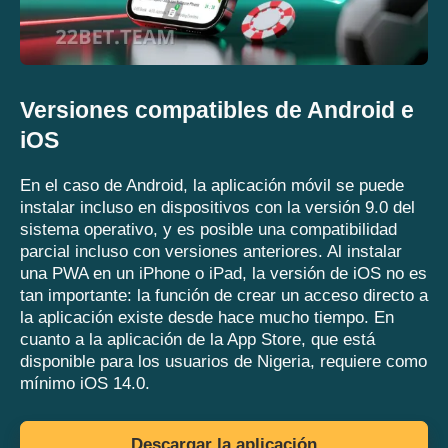
Versiones compatibles de Android e
iOS
En el caso de Android, la aplicación móvil se puede
instalar incluso en dispositivos con la versión 9.0 del
sistema operativo, y es posible una compatibilidad
parcial incluso con versiones anteriores. Al instalar
una PWA en un iPhone o iPad, la versión de iOS no es
tan importante: la función de crear un acceso directo a
la aplicación existe desde hace mucho tiempo. En
cuanto a la aplicación de la App Store, que está
disponible para los usuarios de Nigeria, requiere como
mínimo iOS 14.0.
Descargar la aplicación