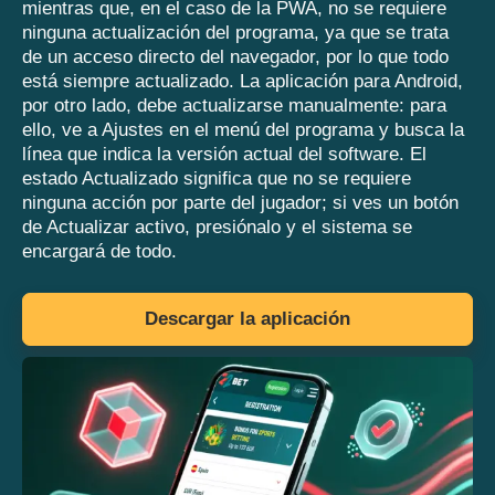
mientras que, en el caso de la PWA, no se requiere
ninguna actualización del programa, ya que se trata
de un acceso directo del navegador, por lo que todo
está siempre actualizado. La aplicación para Android,
por otro lado, debe actualizarse manualmente: para
ello, ve a Ajustes en el menú del programa y busca la
línea que indica la versión actual del software. El
estado Actualizado significa que no se requiere
ninguna acción por parte del jugador; si ves un botón
de Actualizar activo, presiónalo y el sistema se
encargará de todo.
Descargar la aplicación