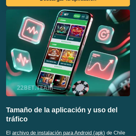
Tamaño de la aplicación y uso del
tráfico
El
archivo de instalación para Android (apk)
de Chile