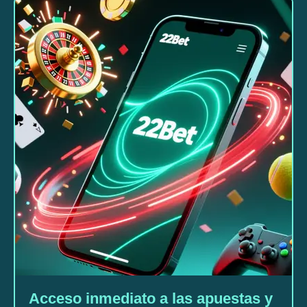
Acceso inmediato a las apuestas y