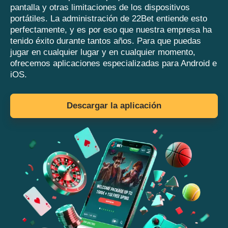
pantalla y otras limitaciones de los dispositivos
portátiles. La administración de 22Bet entiende esto
perfectamente, y es por eso que nuestra empresa ha
tenido éxito durante tantos años. Para que puedas
jugar en cualquier lugar y en cualquier momento,
ofrecemos aplicaciones especializadas para Android e
iOS.
Descargar la aplicación