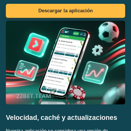
Descargar la aplicación
Velocidad, caché y actualizaciones
Nuestra aplicación se considera una opción de