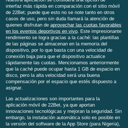
interfaz más rápida en comparación con el sitio móvil
de 22Bet; puede que esto no se note tanto en otros
casos de uso, pero sin duda llamará la atención de
quienes disfrutan de
aprovechar las cuotas favorables
en los eventos deportivos en vivo
. Este impresionante
rendimiento se logra gracias a la caché: las plantillas
de las páginas se almacenan en la memoria del
dispositivo, por lo que basta con una velocidad de
conexión baja para que el dispositivo actualice
rápidamente las cuotas. Mencionamos anteriormente
que la caché puede ocupar hasta 1 GB de espacio en
disco, pero la alta velocidad será una buena
compensación por el espacio que estés dispuesto a
asignar.
Las actualizaciones son importantes para la
aplicación móvil de 22Bet, ya que aportan
innovaciones tecnológicas y mejoran la seguridad. Sin
embargo, la instalación automática solo es posible en
la versión del software de la App Store (para Nigeria),