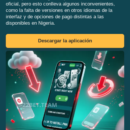
oficial, pero esto conlleva algunos inconvenientes,
como la falta de versiones en otros idiomas de la
interfaz y de opciones de pago distintas a las
disponibles en Nigeria.
Descargar la aplicación