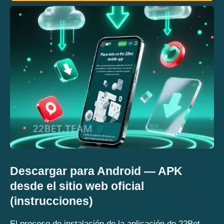
Descargar para Android — APK
desde el sitio web oficial
(instrucciones)
El proceso de instalación de la aplicación de 22Bet