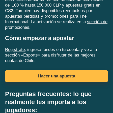
del 100 % hasta 150 000 CLP y apuestas gratis en
CS2. También hay disponibles reembolsos por
apuestas perdidas y promociones para The
International. La activación se realiza en la
sección de
promociones
.
Cómo empezar a apostar
Regístrate
, ingresa fondos en tu cuenta y ve a la
sección «Esports» para disfrutar de las mejores
cuotas de Chile.
Hacer una apuesta
Preguntas frecuentes: lo que
realmente les importa a los
jugadores: