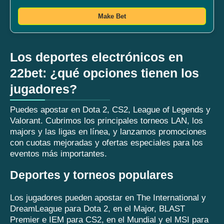
Make Bet
Los deportes electrónicos en
22bet: ¿qué opciones tienen los
jugadores?
Puedes apostar en Dota 2, CS2, League of Legends y
Valorant. Cubrimos los principales torneos LAN, los
majors y las ligas en línea, y lanzamos promociones
con cuotas mejoradas y ofertas especiales para los
eventos más importantes.
Deportes y torneos populares
Los jugadores pueden apostar en The International y
DreamLeague para Dota 2, en el Major, BLAST
Premier e IEM para CS2, en el Mundial y el MSI para