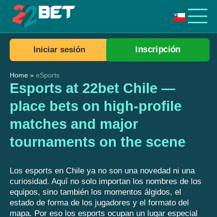
Inscripción
Iniciar sesión
Home
»
eSports
Esports at 22bet Chile —
place bets on high-profile
matches and major
tournaments on the scene
Los esports en Chile ya no son una novedad ni una
curiosidad. Aquí no solo importan los nombres de los
equipos, sino también los momentos álgidos, el
estado de forma de los jugadores y el formato del
mapa. Por eso los esports ocupan un lugar especial