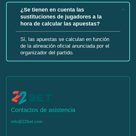
¿Se tienen en cuenta las
sustituciones de jugadores a la
hora de calcular las apuestas?
Sí, las apuestas se calculan en función
de la alineación oficial anunciada por el
organizador del partido.
Contactos de asistencia
info@22bet.com