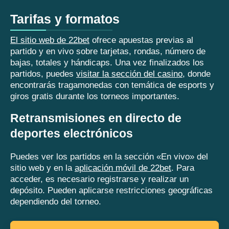
Tarifas y formatos
El sitio web de 22bet
ofrece apuestas previas al
partido y en vivo sobre tarjetas, rondas, número de
bajas, totales y hándicaps. Una vez finalizados los
partidos, puedes
visitar la sección del casino
, donde
encontrarás tragamonedas con temática de esports y
giros gratis durante los torneos importantes.
Retransmisiones en directo de
deportes electrónicos
Puedes ver los partidos en la sección «En vivo» del
sitio web y en la
aplicación móvil de 22bet
. Para
acceder, es necesario registrarse y realizar un
depósito. Pueden aplicarse restricciones geográficas
dependiendo del torneo.