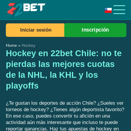
Inscripción
Iniciar sesión
Home
»
Hockey
Hockey en 22bet Chile: no te
pierdas las mejores cuotas
de la NHL, la KHL y los
playoffs
¿Te gustan los deportes de acción Chile? ¿Sueles ver
torneos de hockey? ¿Tienes algún deportista favorito?
En ese caso, puedes convertir tu afición en una
actividad aún más interesante que incluso te puede
reportar ganancias. Haz tus apuestas de hockey en