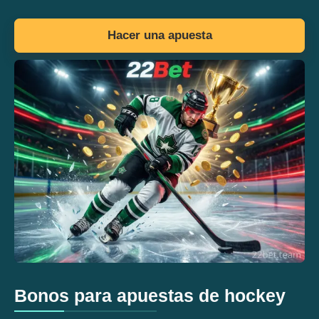
Hacer una apuesta
Bonos para apuestas de hockey