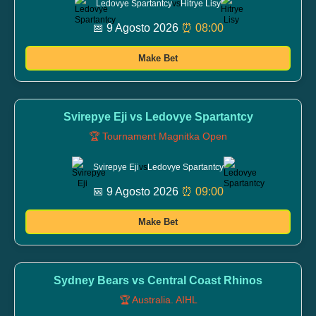
Ledovye Spartantcy
vs
Hitrye Lisy
📅 9 Agosto 2026
⏰ 08:00
Make Bet
Svirepye Eji vs Ledovye Spartantcy
🏆 Tournament Magnitka Open
Svirepye Eji
vs
Ledovye Spartantcy
📅 9 Agosto 2026
⏰ 09:00
Make Bet
Sydney Bears vs Central Coast Rhinos
🏆 Australia. AIHL