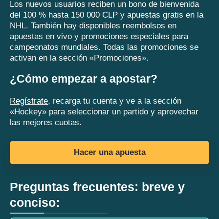
Los nuevos usuarios reciben un bono de bienvenida
del 100 % hasta 150 000 CLP y apuestas gratis en la
NHL. También hay disponibles reembolsos en
apuestas en vivo y promociones especiales para
campeonatos mundiales. Todas las promociones se
activan en la sección «Promociones».
¿Cómo empezar a apostar?
Regístrate
, recarga tu cuenta y ve a la sección
«Hockey» para seleccionar un partido y aprovechar
las mejores cuotas.
Hacer una apuesta
Preguntas frecuentes: breve y
conciso: