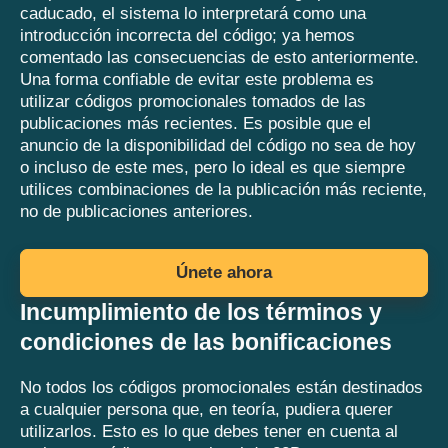
caducado, el sistema lo interpretará como una
introducción incorrecta del código; ya hemos
comentado las consecuencias de esto anteriormente.
Una forma confiable de evitar este problema es
utilizar códigos promocionales tomados de las
publicaciones más recientes. Es posible que el
anuncio de la disponibilidad del código no sea de hoy
o incluso de este mes, pero lo ideal es que siempre
utilices combinaciones de la publicación más reciente,
no de publicaciones anteriores.
Únete ahora
Incumplimiento de los términos y
condiciones de las bonificaciones
No todos los códigos promocionales están destinados
a cualquier persona que, en teoría, pudiera querer
utilizarlos. Esto es lo que debes tener en cuenta al