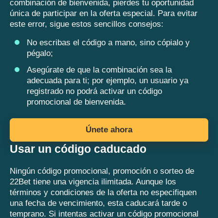
combinación de bienvenida, pierdes tu oportunidad
única de participar en la oferta especial. Para evitar
este error, sigue estos sencillos consejos:
No escribas el código a mano, sino cópialo y
pégalo;
Asegúrate de que la combinación sea la
adecuada para ti; por ejemplo, un usuario ya
registrado no podrá activar un código
promocional de bienvenida.
Únete ahora
Usar un código caducado
Ningún código promocional, promoción o sorteo de
22Bet tiene una vigencia ilimitada. Aunque los
términos y condiciones de la oferta no especifiquen
una fecha de vencimiento, esta caducará tarde o
temprano. Si intentas activar un código promocional