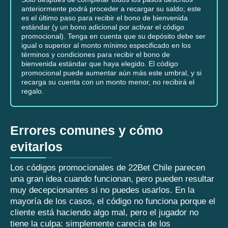
anteriormente podrá proceder a recargar su saldo; este
es el último paso para recibir el bono de bienvenida
estándar (y un bono adicional por activar el código
promocional). Tenga en cuenta que su depósito debe ser
igual o superior al monto mínimo especificado en los
términos y condiciones para recibir el bono de
bienvenida estándar que haya elegido. El código
promocional puede aumentar aún más este umbral, y si
recarga su cuenta con un monto menor, no recibirá el
regalo.
Errores comunes y cómo
evitarlos
Los códigos promocionales de 22Bet Chile parecen
una gran idea cuando funcionan, pero pueden resultar
muy decepcionantes si no puedes usarlos. En la
mayoría de los casos, el código no funciona porque el
cliente está haciendo algo mal, pero el jugador no
tiene la culpa: simplemente carecía de los