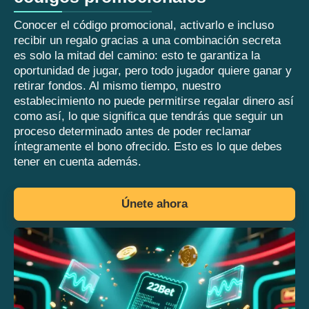
Conocer el código promocional, activarlo e incluso
recibir un regalo gracias a una combinación secreta
es solo la mitad del camino: esto te garantiza la
oportunidad de jugar, pero todo jugador quiere ganar y
retirar fondos. Al mismo tiempo, nuestro
establecimiento no puede permitirse regalar dinero así
como así, lo que significa que tendrás que seguir un
proceso determinado antes de poder reclamar
íntegramente el bono ofrecido. Esto es lo que debes
tener en cuenta además.
Únete ahora