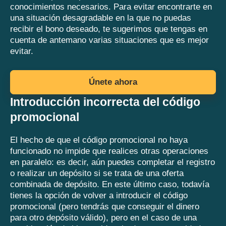
conocimientos necesarios. Para evitar encontrarte en
una situación desagradable en la que no puedas
recibir el bono deseado, te sugerimos que tengas en
cuenta de antemano varias situaciones que es mejor
evitar.
Únete ahora
Introducción incorrecta del código
promocional
El hecho de que el código promocional no haya
funcionado no impide que realices otras operaciones
en paralelo: es decir, aún puedes completar el registro
o realizar un depósito si se trata de una oferta
combinada de depósito. En este último caso, todavía
tienes la opción de volver a introducir el código
promocional (pero tendrás que conseguir el dinero
para otro depósito válido), pero en el caso de una