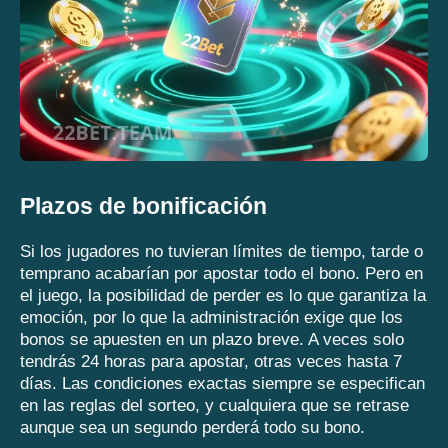
Plazos de bonificación
Si los jugadores no tuvieran límites de tiempo, tarde o
temprano acabarían por apostar todo el bono. Pero en
el juego, la posibilidad de perder es lo que garantiza la
emoción, por lo que la administración exige que los
bonos se apuesten en un plazo breve. A veces solo
tendrás 24 horas para apostar, otras veces hasta 7
días. Las condiciones exactas siempre se especifican
en las reglas del sorteo, y cualquiera que se retrase
aunque sea un segundo perderá todo su bono.