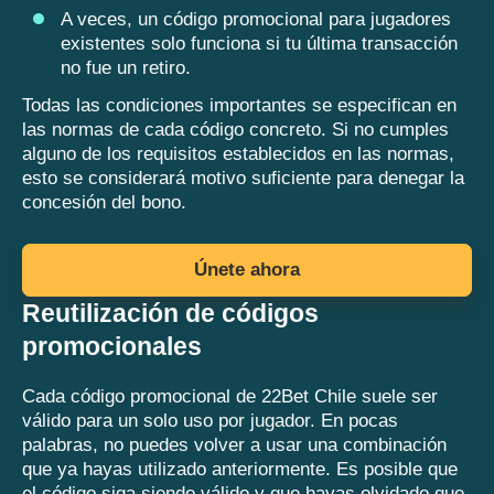
A veces, un código promocional para jugadores
existentes solo funciona si tu última transacción
no fue un retiro.
Todas las condiciones importantes se especifican en
las normas de cada código concreto. Si no cumples
alguno de los requisitos establecidos en las normas,
esto se considerará motivo suficiente para denegar la
concesión del bono.
Únete ahora
Reutilización de códigos
promocionales
Cada código promocional de 22Bet Chile suele ser
válido para un solo uso por jugador. En pocas
palabras, no puedes volver a usar una combinación
que ya hayas utilizado anteriormente. Es posible que
el código siga siendo válido y que hayas olvidado que