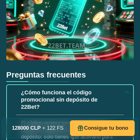
Preguntas frecuentes
¿Cómo funciona el código
promocional sin depósito de
22Bet?
El código promocional sin depósito de
128000 CLP
+ 122 FS
Consigue tu bono
22Bet no requiere realizar ningún
depósito: solo tienes que activarlo para