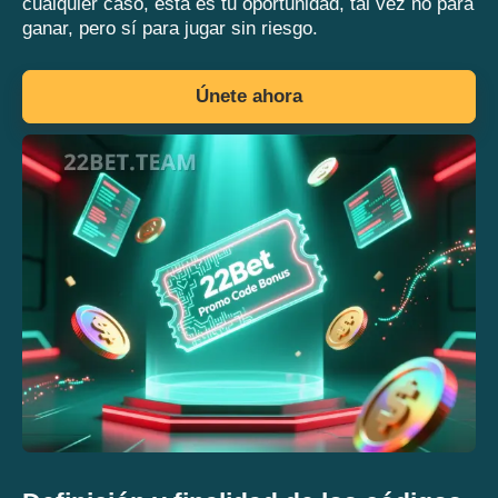
cualquier caso, esta es tu oportunidad, tal vez no para
ganar, pero sí para jugar sin riesgo.
Únete ahora