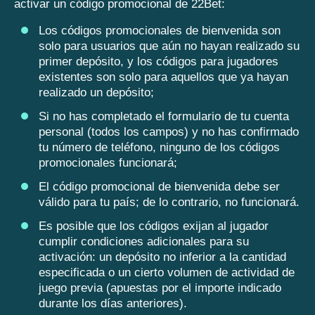
activar un código promocional de 22Bet:
Los códigos promocionales de bienvenida son
solo para usuarios que aún no hayan realizado su
primer depósito, y los códigos para jugadores
existentes son solo para aquellos que ya hayan
realizado un depósito;
Si no has completado el formulario de tu cuenta
personal (todos los campos) y no has confirmado
tu número de teléfono, ninguno de los códigos
promocionales funcionará;
El código promocional de bienvenida debe ser
válido para tu país; de lo contrario, no funcionará.
Es posible que los códigos exijan al jugador
cumplir condiciones adicionales para su
activación: un depósito no inferior a la cantidad
especificada o un cierto volumen de actividad de
juego previa (apuestas por el importe indicado
durante los días anteriores).