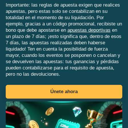
Importante: las reglas de apuesta exigen que realices
apuestas, pero estas solo se contabilizan en su
totalidad en el momento de su liquidación. Por
ejemplo, gracias a un código promocional, recibiste un
bono que debe apostarse en
apuestas deportivas
en
un plazo de 7 días; ¡esto significa que, dentro de esos
7 días, las apuestas realizadas deben haberse
liquidado! Ten en cuenta la posibilidad de fuerza
mayor, cuando los eventos se posponen o cancelan y
se devuelven las apuestas: tus ganancias y pérdidas
pueden contabilizarse para el requisito de apuesta,
pero no las devoluciones.
Únete ahora