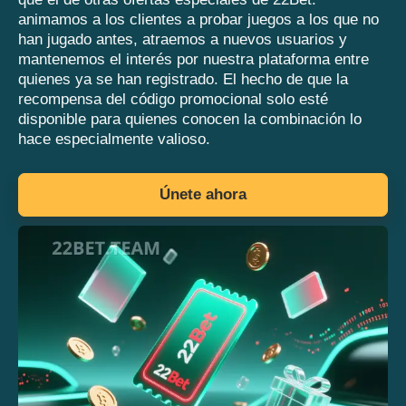
animamos a los clientes a probar juegos a los que no
han jugado antes, atraemos a nuevos usuarios y
mantenemos el interés por nuestra plataforma entre
quienes ya se han registrado. El hecho de que la
recompensa del código promocional solo esté
disponible para quienes conocen la combinación lo
hace especialmente valioso.
Únete ahora