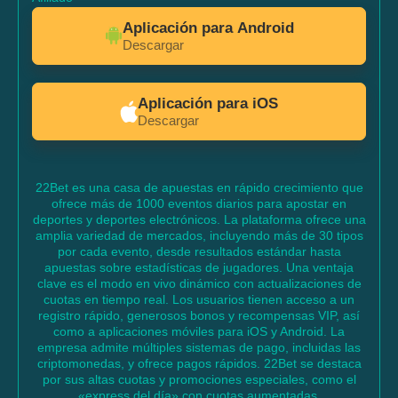
Aplicación para Android
Descargar
Aplicación para iOS
Descargar
22Bet es una casa de apuestas en rápido crecimiento que
ofrece más de 1000 eventos diarios para apostar en
deportes y deportes electrónicos. La plataforma ofrece una
amplia variedad de mercados, incluyendo más de 30 tipos
por cada evento, desde resultados estándar hasta
apuestas sobre estadísticas de jugadores. Una ventaja
clave es el modo en vivo dinámico con actualizaciones de
cuotas en tiempo real. Los usuarios tienen acceso a un
registro rápido, generosos bonos y recompensas VIP, así
como a aplicaciones móviles para iOS y Android. La
empresa admite múltiples sistemas de pago, incluidas las
criptomonedas, y ofrece pagos rápidos. 22Bet se destaca
por sus altas cuotas y promociones especiales, como el
«express del día» con cuotas aumentadas.