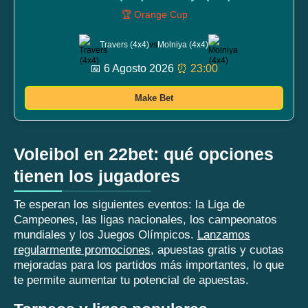
🏆 Orange Cup
Travers (4x4)
vs
Molniya (4x4)
📅 6 Agosto 2026
⏰ 23:00
Make Bet
Voleibol en 22bet: qué opciones
tienen los jugadores
Te esperan los siguientes eventos: la Liga de
Campeones, las ligas nacionales, los campeonatos
mundiales y los Juegos Olímpicos.
Lanzamos
regularmente promociones
, apuestas gratis y cuotas
mejoradas para los partidos más importantes, lo que
te permite aumentar tu potencial de apuestas.