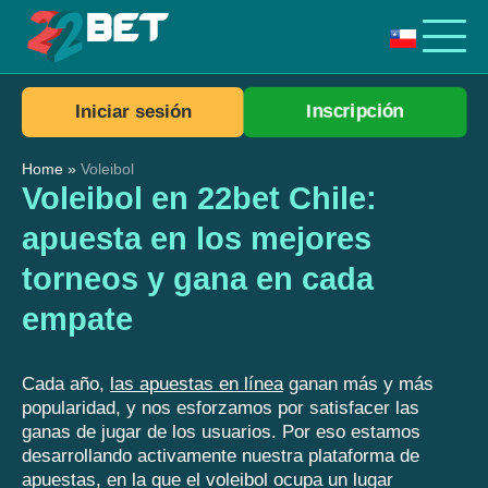
Inscripción
Iniciar sesión
Home
»
Voleibol
Voleibol en 22bet Chile:
apuesta en los mejores
torneos y gana en cada
empate
Cada año,
las apuestas en línea
ganan más y más
popularidad, y nos esforzamos por satisfacer las
ganas de jugar de los usuarios. Por eso estamos
desarrollando activamente nuestra plataforma de
apuestas, en la que el voleibol ocupa un lugar