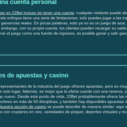
una cuenta personal
gar en 22Bet incluso sin tener una cuenta
: cualquier visitante puede a
ste enfoque tiene una serie de limitaciones: solo puedes jugar a las tra
 ganancias reales. En pocas palabras, esto ya no es un juego de azar, 
n embargo, con su propia cuenta, los clientes pueden recargar su saldo
ar el juego como una fuente de ingresos, es posible ganar y salir ga
s de apuestas y casino
epresentantes de la industria del juego ofrecen apuestas, pero es muy
un solo lugar. Además, es mejor que la oferta cuente con una reserva, 
go nuevo. Desde este punto de vista, 22Bet probablemente ofrece las 
ortivos en más de 50 disciplinas, y también hay disponibles apuestas n
Nuestra sección de casino
se puede describir de manera similar: aquí 
nto con crupieres en vivo, variedades de póquer, deportes virtuales 