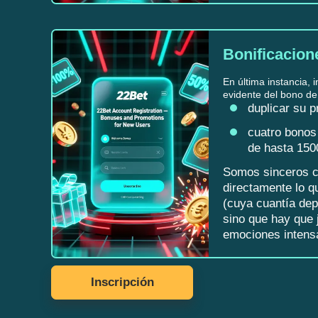
Bonificacion
En última instancia, 
evidente del bono de
duplicar su p
cuatro bonos
de hasta 1500
Somos sinceros co
directamente lo q
(cuya cuantía dep
sino que hay que 
emociones intensas
Inscripción