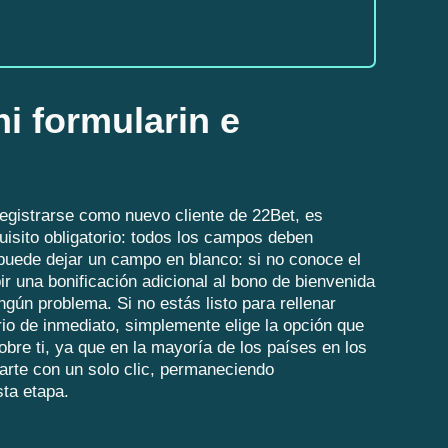
ni formularin e
 registrarse como nuevo cliente de 22Bet, es
uisito obligatorio: todos los campos deben
e puede dejar un campo en blanco: si no conoce el
ir una bonificación adicional al bono de bienvenida
gún problema. Si no estás listo para rellenar
io de inmediato, simplemente elige la opción que
bre ti, ya que en la mayoría de los países en los
arte con un solo clic, permaneciendo
ta etapa.