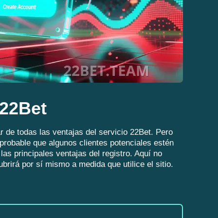
 22Bet
r de todas las ventajas del servicio 22Bet. Pero
obable que algunos clientes potenciales estén
s principales ventajas del registro. Aquí no
rirá por sí mismo a medida que utilice el sitio.