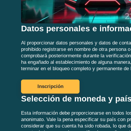
Datos personales e informa
Al proporcionar datos personales y datos de conta
prohibido registrarse en nombre de otra persona o 
comprobará posteriormente durante la verificació
ha engañado al establecimiento de alguna manera,
terminar en el bloqueo completo y permanente de 
Inscripción
Selección de moneda y paí
Esta información debe proporcionarse en todos lo
anonimato. Vale la pena especificar su país con p
considerar que su cuenta ha sido robada, lo que 