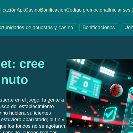
licación
Apk
Casino
Bonificación
Código promocional
Iniciar sesi
rtunidades de apuestas y casino
Bonificaciones
Udh
et: cree
inuto
uerte en el juego, la gente a
usca del establecimiento
e no hubiera suficientes
estuviera abarrotado; al fin y
 que los fondos no se agotaran
sencillo: puedes realizar