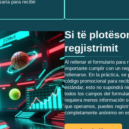
aria para recibir
Si të plotëso
regjistrimit
Al rellenar el formulario para
importante cumplir con un req
rellenarse. En la práctica, s
código promocional para recib
estándar, esto no supondrá nin
todos los campos del formular
requiera menos información so
que operamos, puedes registr
completamente anónimo en es