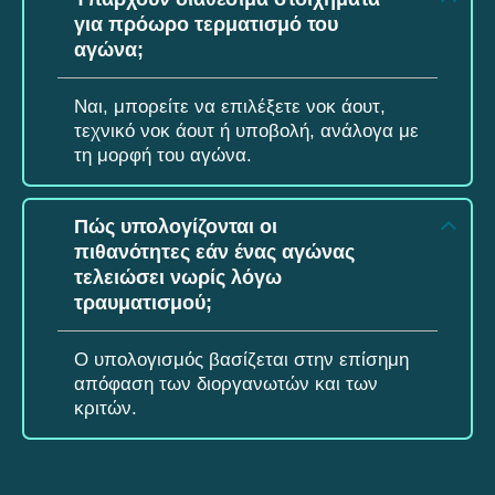
για πρόωρο τερματισμό του
αγώνα;
Ναι, μπορείτε να επιλέξετε νοκ άουτ,
τεχνικό νοκ άουτ ή υποβολή, ανάλογα με
τη μορφή του αγώνα.
Πώς υπολογίζονται οι
πιθανότητες εάν ένας αγώνας
τελειώσει νωρίς λόγω
τραυματισμού;
Ο υπολογισμός βασίζεται στην επίσημη
απόφαση των διοργανωτών και των
κριτών.