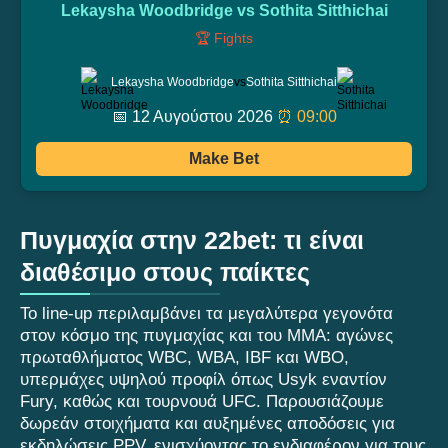
Lekaysha Woodbridge vs Sothita Sitthichai
🏆 Fights
Lekaysha Woodbridge
vs
Sothita Sitthichai
📅 12 Αυγούστου 2026
⏰ 09:00
Make Bet
Πυγμαχία στην 22bet: τι είναι
διαθέσιμο στους παίκτες
Το line-up περιλαμβάνει τα μεγαλύτερα γεγονότα
στον κόσμο της πυγμαχίας και του MMA: αγώνες
πρωταθλήματος WBC, WBA, IBF και WBO,
υπερμάχες υψηλού προφίλ όπως Usyk εναντίον
Fury, καθώς και τουρνουά UFC. Παρουσιάζουμε
δωρεάν στοιχήματα και αυξημένες αποδόσεις για
εκδηλώσεις PPV, ενισχύοντας το ενδιαφέρον για τους