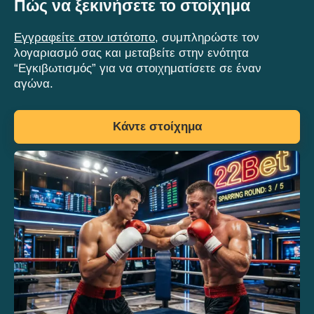
Πώς να ξεκινήσετε το στοίχημα
Εγγραφείτε στον ιστότοπο
, συμπληρώστε τον
λογαριασμό σας και μεταβείτε στην ενότητα
“Εγκιβωτισμός” για να στοιχηματίσετε σε έναν
αγώνα.
Κάντε στοίχημα