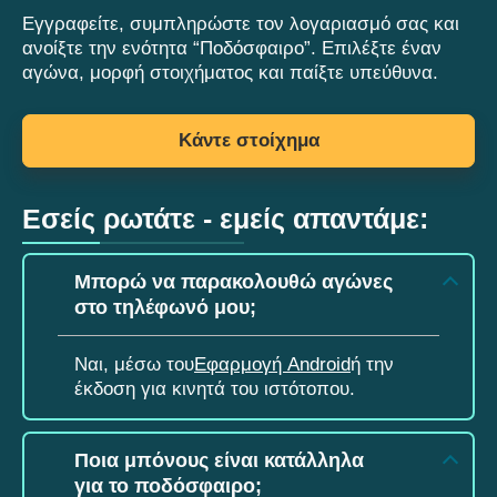
Εγγραφείτε, συμπληρώστε τον λογαριασμό σας και
ανοίξτε την ενότητα “Ποδόσφαιρο”. Επιλέξτε έναν
αγώνα, μορφή στοιχήματος και παίξτε υπεύθυνα.
Κάντε στοίχημα
Εσείς ρωτάτε - εμείς απαντάμε:
Μπορώ να παρακολουθώ αγώνες
στο τηλέφωνό μου;
Ναι, μέσω του
Εφαρμογή Android
ή την
έκδοση για κινητά του ιστότοπου.
Ποια μπόνους είναι κατάλληλα
για το ποδόσφαιρο;