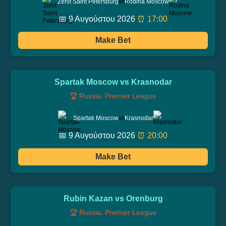
Zenit Saint Petersburg
vs
Rodina Moscow
📅 9 Αυγούστου 2026
⏰ 17:00
Make Bet
Spartak Moscow vs Krasnodar
🏆 Russia. Premier League
Spartak Moscow
vs
Krasnodar
📅 9 Αυγούστου 2026
⏰ 20:00
Make Bet
Rubin Kazan vs Orenburg
🏆 Russia. Premier League