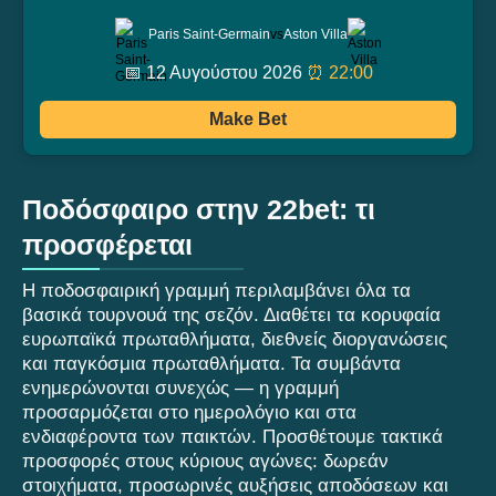
Paris Saint-Germain
vs
Aston Villa
📅 12 Αυγούστου 2026
⏰ 22:00
Make Bet
Ποδόσφαιρο στην 22bet: τι
προσφέρεται
Η ποδοσφαιρική γραμμή περιλαμβάνει όλα τα
βασικά τουρνουά της σεζόν. Διαθέτει τα κορυφαία
ευρωπαϊκά πρωταθλήματα, διεθνείς διοργανώσεις
και παγκόσμια πρωταθλήματα. Τα συμβάντα
ενημερώνονται συνεχώς — η γραμμή
προσαρμόζεται στο ημερολόγιο και στα
ενδιαφέροντα των παικτών. Προσθέτουμε τακτικά
προσφορές στους κύριους αγώνες: δωρεάν
στοιχήματα, προσωρινές αυξήσεις αποδόσεων και