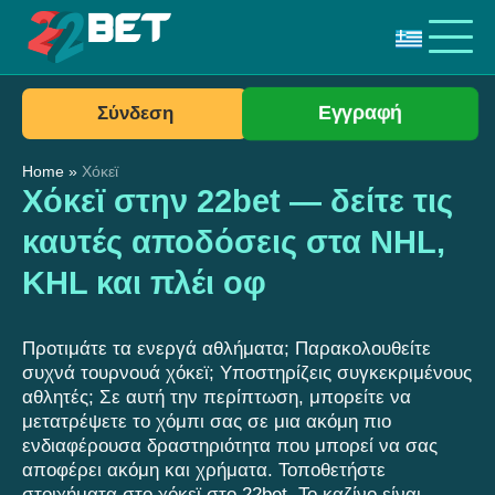
Εγγραφή
Σύνδεση
Home
»
Χόκεϊ
Χόκεϊ στην 22bet — δείτε τις
καυτές αποδόσεις στα NHL,
KHL και πλέι οφ
Προτιμάτε τα ενεργά αθλήματα; Παρακολουθείτε
συχνά τουρνουά χόκεϊ; Υποστηρίζεις συγκεκριμένους
αθλητές; Σε αυτή την περίπτωση, μπορείτε να
μετατρέψετε το χόμπι σας σε μια ακόμη πιο
ενδιαφέρουσα δραστηριότητα που μπορεί να σας
αποφέρει ακόμη και χρήματα. Τοποθετήστε
στοιχήματα στο χόκεϊ στο
22bet
. Το καζίνο είναι