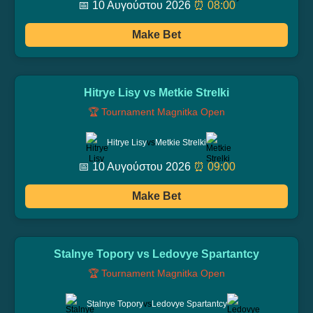
📅 10 Αυγούστου 2026
⏰ 08:00
Make Bet
Hitrye Lisy vs Metkie Strelki
🏆 Tournament Magnitka Open
Hitrye Lisy
vs
Metkie Strelki
📅 10 Αυγούστου 2026
⏰ 09:00
Make Bet
Stalnye Topory vs Ledovye Spartantcy
🏆 Tournament Magnitka Open
Stalnye Topory
vs
Ledovye Spartantcy