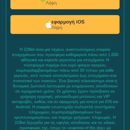
Λήψη
εφαρμογή iOS
Λήψη
Η 22Bet είναι μια ταχέως αναπτυσσόμενη εταιρεία
στοιχημάτων που προσφέρει καθημερινά πάνω από 1.000
αθλητικά και esports γεγονότα για στοιχήματα. Η
πλατφόρμα παρέχει ένα ευρύ φάσμα αγορών,
συμπεριλαμβανομένων πάνω από 30 τύπων για κάθε
γεγονός, από τυπικά αποτελέσματα έως στοιχήματα στα
στατιστικά των παικτών. Ένα βασικό πλεονέκτημα είναι η
δυναμική ζωντανή λειτουργία με ενημερώσεις αποδόσεων
σε πραγματικό χρόνο. Οι χρήστες έχουν πρόσβαση σε
γρήγορη εγγραφή, γενναιόδωρα μπόνους και VIP
ανταμοιβές, καθώς και σε εφαρμογές για κινητά για iOS και
Android. Η εταιρεία υποστηρίζει πολλαπλά συστήματα
πληρωμών, συμπεριλαμβανομένων των
κρυπτονομισμάτων, και παρέχει γρήγορες πληρωμές. Η
22Bet ξεχωρίζει για τις υψηλές αποδόσεις και τις ειδικές
προσφορές της, όπως το «express of the day» με