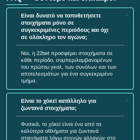
Είναι δυνατό να τοποθετήσετε
στοιχήματα μόνο σε
συγκεκριμένες περιόδους και όχι
σε ολόκληρο τον αγώνα;
Ναι, η 22bet προσφέρει στοιχήματα σε
κάθε περίοδο, συμπεριλαμβανομένων
του πρώτου γκολ, των συνόλων και των
αποτελεσμάτων για ένα συγκεκριμένο
τμήμα.
Είναι το χόκεϊ κατάλληλο για
ζωντανά στοιχήματα;
Φυσικά, το χόκεϊ είναι ένα από τα
καλύτερα αθλήματα για ζωντανά
στοιχήματα λόγω συχνών αλλαγών στο