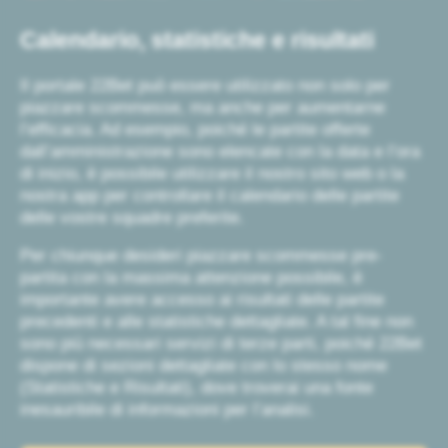
Calendario, statistiche e risultati
Il portale 22Bet può essere utilizzato non solo per
piazzare scommesse, ma anche per aumentarne
l’efficacia. Ad esempio, poiché le partite offerte
dall’amministrazione sono elencate con la data e l’ora
di inizio, è possibile utilizzare il nostro sito web o la
nostra app per controllare il calendario delle partite
delle vostre squadre preferite.
Per chiunque desideri piazzare scommesse pre-
partita con la massima attenzione possibile, è
importante avere accesso ai risultati delle partite
precedenti e alle statistiche dettagliate. A tal fine non
sono più necessari servizi di terze parti, poiché 22Bet
dispone di sezioni dettagliate con lo stesso nome
(Statistiche e Risultati), dove troverai una fonte
inesauribile di informazioni per l’analisi.