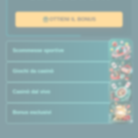
OTTIENI IL BONUS
Scommesse sportive
Giochi da casinò
Casinò dal vivo
Bonus esclusivi