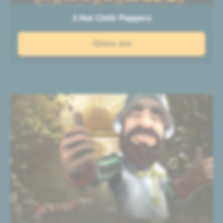
3 Hot Chilli Peppers
Gioca ora