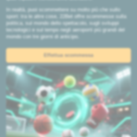
In realtà, puoi scommettere su molto più che sullo
sport: tra le altre cose, 22Bet offre scommesse sulla
politica, sul mondo dello spettacolo, sugli sviluppi
tecnologici e sul tempo negli aeroporti più grandi del
mondo con tre giorni di anticipo.
Effettua scommessa