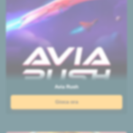
Avia Rush
Gioca ora