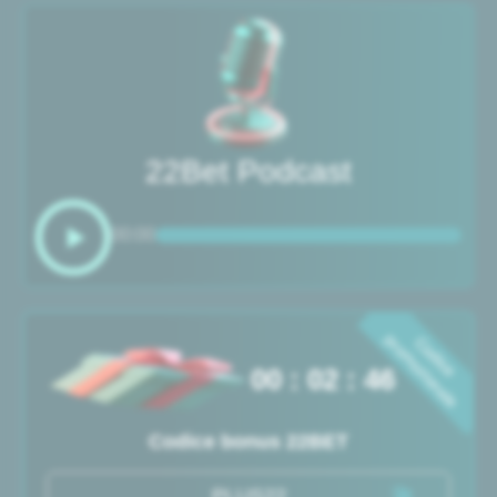
22Bet Podcast
00:00
p
e
C
o
d
i
c
e
r
o
m
o
z
i
o
n
a
l
00
:
02
:
42
Codice bonus 22BET
PLUS22