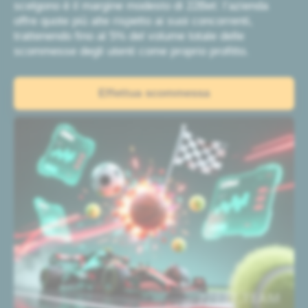
scelgono è il margine modesto di 22Bet: l’azienda
offre quote più alte rispetto ai suoi concorrenti,
trattenendo fino al 5% del volume totale delle
scommesse degli utenti come proprio profitto.
Effettua scommessa