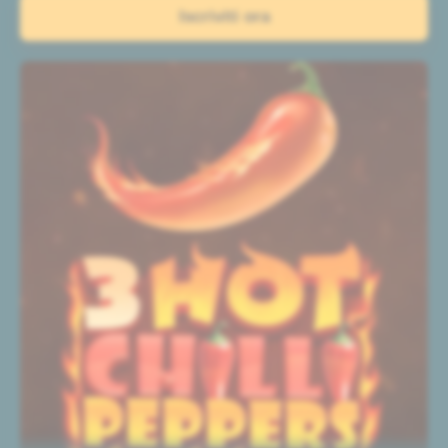
Iscriviti ora