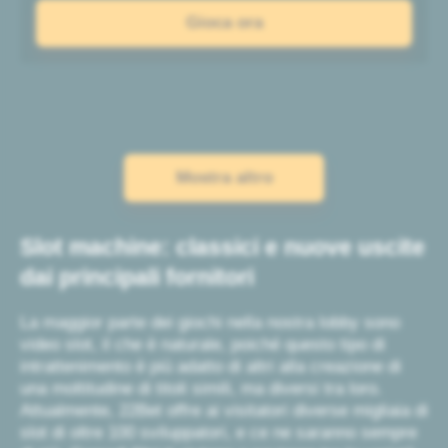
Gioca ora
Mostra altro
Slot machine: classici e nuove uscite
dai principali fornitori
La maggior parte dei giochi nella nostra lobby sono
video slot, il che è naturale, poiché questo tipo di
intrattenimento è più adatto di altri alla creazione di
una moltitudine di titoli simili, ma diversi tra loro.
Attualmente, 22Bet offre ai visitatori diverse migliaia di
slot di oltre 100 sviluppatori, e ce ne saranno sempre