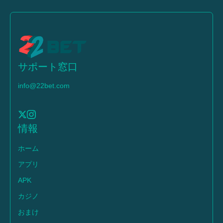
サポート窓口
info@22bet.com
情報
ホーム
アプリ
APK
カジノ
おまけ