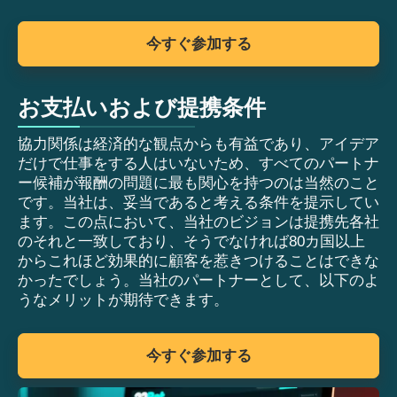
今すぐ参加する
お支払いおよび提携条件
協力関係は経済的な観点からも有益であり、アイデア
だけで仕事をする人はいないため、すべてのパートナ
ー候補が報酬の問題に最も関心を持つのは当然のこと
です。当社は、妥当であると考える条件を提示してい
ます。この点において、当社のビジョンは提携先各社
のそれと一致しており、そうでなければ80カ国以上
からこれほど効果的に顧客を惹きつけることはできな
かったでしょう。当社のパートナーとして、以下のよ
うなメリットが期待できます。
今すぐ参加する