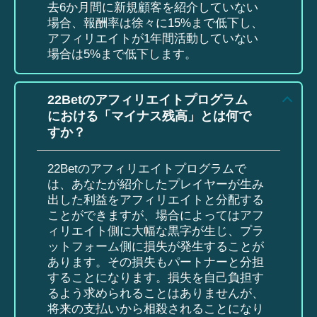
去6か月間に新規顧客を紹介していない
場合、報酬率は徐々に15%まで低下し、
アフィリエイトが1年間活動していない
場合は5%まで低下します。
22Betのアフィリエイトプログラム
における「マイナス残高」とは何で
すか？
22Betのアフィリエイトプログラムで
は、あなたが紹介したプレイヤーが生み
出した利益をアフィリエイトと分配する
ことができますが、場合によってはアフ
ィリエイト側に大幅な黒字が生じ、プラ
ットフォーム側に損失が発生することが
あります。その損失もパートナーと分担
することになります。損失を自己負担す
るよう求められることはありませんが、
将来の支払いから相殺されることになり