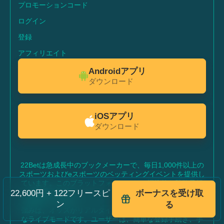
プロモーションコード
ログイン
登録
アフィリエイト
Androidアプリ
ダウンロード
iOSアプリ
ダウンロード
22Betは急成長中のブックメーカーで、毎日1,000件以上の
スポーツおよびeスポーツのベッティングイベントを提供し
ています。このプラットフォームでは、標準的な勝敗予想
から選手の統計データへのベットまで、各イベントにつき
22,600円 + 122フリースピ
ボーナスを受け取
30種類以上の幅広いマーケットを用意しています。最大の
ン
る
強みは、オッズがリアルタイムで更新されるダイナミック
なライブモードです。ユーザーは、簡単な登録手続き、手