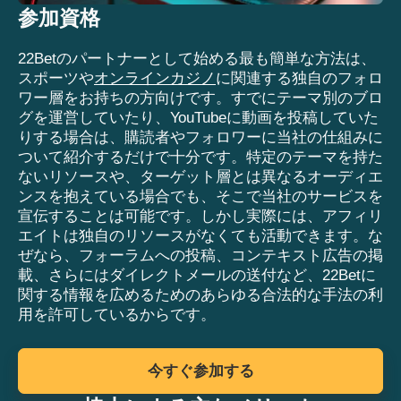
参加資格
22Betのパートナーとして始める最も簡単な方法は、
スポーツや
オンラインカジノ
に関連する独自のフォロ
ワー層をお持ちの方向けです。すでにテーマ別のブロ
グを運営していたり、YouTubeに動画を投稿していた
りする場合は、購読者やフォロワーに当社の仕組みに
ついて紹介するだけで十分です。特定のテーマを持た
ないリソースや、ターゲット層とは異なるオーディエ
ンスを抱えている場合でも、そこで当社のサービスを
宣伝することは可能です。しかし実際には、アフィリ
エイトは独自のリソースがなくても活動できます。な
ぜなら、フォーラムへの投稿、コンテキスト広告の掲
載、さらにはダイレクトメールの送付など、22Betに
関する情報を広めるためのあらゆる合法的な手法の利
用を許可しているからです。
今すぐ参加する