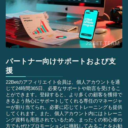
パートナー向けサポートおよび支
援
22Betのアフィリエイト会員は、個人アカウントを通
じて24時間365日、必要なサポートや助言を受けるこ
とができます。登録すると、より多くの顧客を獲得で
きるよう熱心にサポートしてくれる専任のマネージャ
ーが割り当てられ、必要に応じてトレーニングも提供
してくれます。また、個人アカウント内にはトレーニ
ング資料も用意されているため、まったくの初心者の
方でもぜひプロモーションに挑戦してみることをお勧