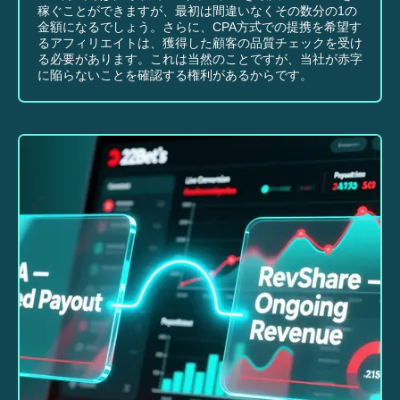
稼ぐことができますが、最初は間違いなくその数分の1の
金額になるでしょう。さらに、CPA方式での提携を希望す
るアフィリエイトは、獲得した顧客の品質チェックを受け
る必要があります。これは当然のことですが、当社が赤字
に陥らないことを確認する権利があるからです。