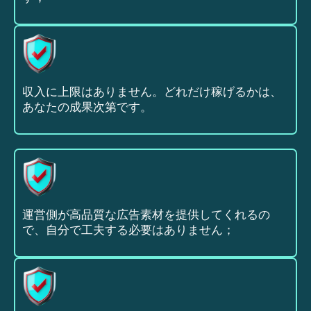
収入に上限はありません。どれだけ稼げるかは、
あなたの成果次第です。
運営側が高品質な広告素材を提供してくれるの
で、自分で工夫する必要はありません；