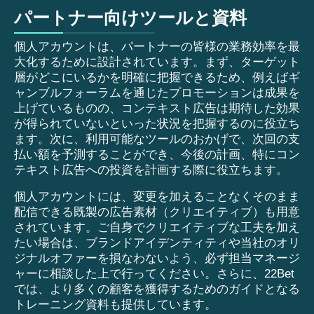
パートナー向けツールと資料
個人アカウントは、パートナーの皆様の業務効率を最
大化するために設計されています。まず、ターゲット
層がどこにいるかを明確に把握できるため、例えばギ
ャンブルフォーラムを通じたプロモーションは成果を
上げているものの、コンテキスト広告は期待した効果
が得られていないといった状況を把握するのに役立ち
ます。次に、利用可能なツールのおかげで、次回の支
払い額を予測することができ、今後の計画、特にコン
テキスト広告への投資を計画する際に役立ちます。
個人アカウントには、変更を加えることなくそのまま
配信できる既製の広告素材（クリエイティブ）も用意
されています。ご自身でクリエイティブな工夫を加え
たい場合は、ブランドアイデンティティや当社のオリ
ジナルオファーを損なわないよう、必ず担当マネージ
ャーに相談した上で行ってください。さらに、22Bet
では、より多くの顧客を獲得するためのガイドとなる
トレーニング資料も提供しています。