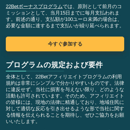
22Betボーナスプログラム
では、原則として前月のコ
ミッションとして、当月15日までに毎月支払われま
す。前述の通り、支払額が100ユーロ未満の場合は、
必要な金額に達するまで支払いが繰り延べられます。
今すぐ参加する
プログラムの規定および要件
全体として、22Betアフィリエイトプログラムの利用
規約は非常にシンプルで分かりやすいものです。法律
に違反せず、当社に損害を与えない限り、どのような
活動も許可されています。そのため、アフィリエイト
の皆様には、現地の法律に精通しており、地域住民に
対して適切な反応を引き出せるような形で当社に関す
る情報を伝えられることを期待し、ぜひご協力をお願
いいたします。