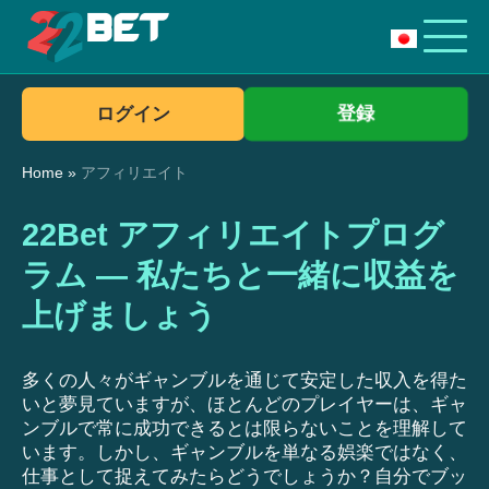
登録
ログイン
Home
»
アフィリエイト
22Bet アフィリエイトプログ
ラム — 私たちと一緒に収益を
上げましょう
多くの人々がギャンブルを通じて安定した収入を得た
いと夢見ていますが、ほとんどのプレイヤーは、ギャ
ンブルで常に成功できるとは限らないことを理解して
います。しかし、ギャンブルを単なる娯楽ではなく、
仕事として捉えてみたらどうでしょうか？自分でブッ