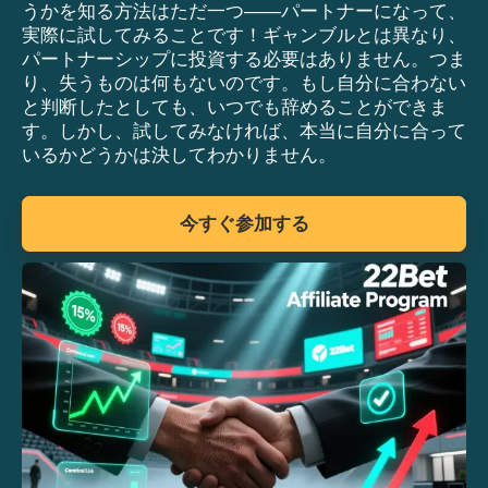
うかを知る方法はただ一つ――パートナーになって、
実際に試してみることです！ギャンブルとは異なり、
パートナーシップに投資する必要はありません。つま
り、失うものは何もないのです。もし自分に合わない
と判断したとしても、いつでも辞めることができま
す。しかし、試してみなければ、本当に自分に合って
いるかどうかは決してわかりません。
今すぐ参加する