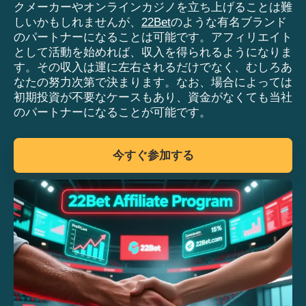
クメーカーやオンラインカジノを立ち上げることは難
しいかもしれませんが、
22Bet
のような有名ブランド
のパートナーになることは可能です。アフィリエイト
として活動を始めれば、収入を得られるようになりま
す。その収入は運に左右されるだけでなく、むしろあ
なたの努力次第で決まります。なお、場合によっては
初期投資が不要なケースもあり、資金がなくても当社
のパートナーになることが可能です。
今すぐ参加する