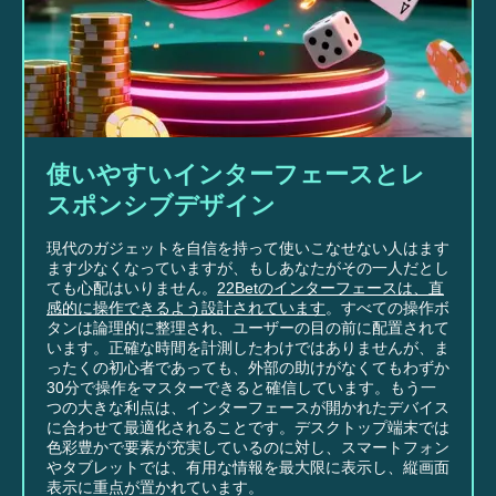
使いやすいインターフェースとレ
スポンシブデザイン
現代のガジェットを自信を持って使いこなせない人はます
ます少なくなっていますが、もしあなたがその一人だとし
ても心配はいりません。
22Betのインターフェースは、直
感的に操作できるよう設計されています
。すべての操作ボ
タンは論理的に整理され、ユーザーの目の前に配置されて
います。正確な時間を計測したわけではありませんが、ま
ったくの初心者であっても、外部の助けがなくてもわずか
30分で操作をマスターできると確信しています。もう一
つの大きな利点は、インターフェースが開かれたデバイス
に合わせて最適化されることです。デスクトップ端末では
色彩豊かで要素が充実しているのに対し、スマートフォン
やタブレットでは、有用な情報を最大限に表示し、縦画面
表示に重点が置かれています。