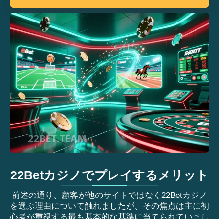
22Betカジノでプレイするメリット
前述の通り、顧客が他のサイトではなく22Betカジノ
を選ぶ理由について触れましたが、その焦点は主に初
心者が重視する最も基本的な基準に当てられていまし