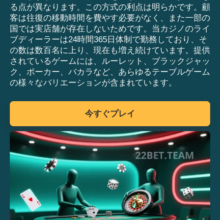
る点が異なります。この方式の利点は明らかです。顧
客は往復の移動時間を費やす必要がなく、また一部の
国では実店舗が存在しないためです。当カジノのライ
ブディーラーは24時間365日体制で勤務しており、そ
の数は数百名に上り、現在も増え続けています。提供
されているゲームには、ルーレット、ブラックジャッ
ク、ポーカー、バカラなど、あらゆるテーブルゲーム
の様々なバリエーションが含まれています。
今すぐプレイ