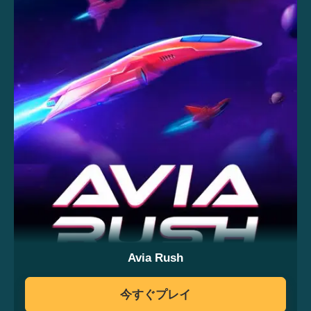
Avia Rush
今すぐプレイ