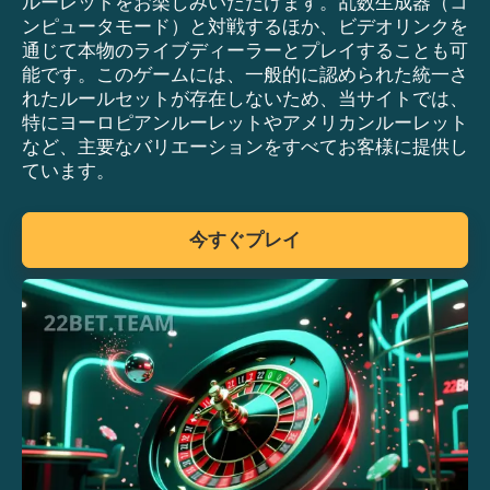
ルーレットをお楽しみいただけます。乱数生成器（コ
ンピュータモード）と対戦するほか、ビデオリンクを
通じて本物のライブディーラーとプレイすることも可
能です。このゲームには、一般的に認められた統一さ
れたルールセットが存在しないため、当サイトでは、
特にヨーロピアンルーレットやアメリカンルーレット
など、主要なバリエーションをすべてお客様に提供し
ています。
今すぐプレイ