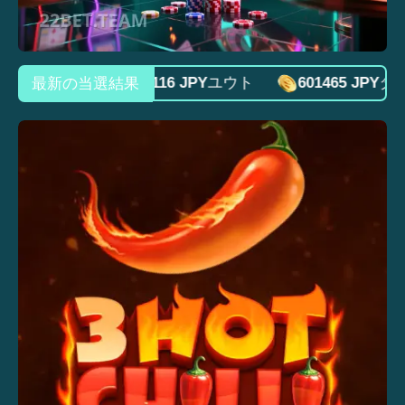
68116 JPY
ユウト
601465 JPY
タクミ
567504 JP
最新の当選結果