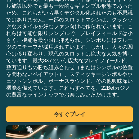
ル施設以外でも最も一般的なギャンブル形態であった
ため、これらがいち早くデジタル化されたのも不思議
ではありません。一部のスロットマシンは、クラシッ
クなスタイルを好むファン向けに作られています。こ
れらは可能な限りシンプルで、プレイフィールドは小
さく、機能も最小限に抑えられ、シンボルにはフルー
ツのモチーフが採用されています。しかし、人々の関
心は移り変わり、現代のスロットは絶大な人気を博し
ています。最大8×7という広大なプレイフィールド、
数万通りもの勝ち組み合わせ（またはシンボルの位置
を問わないペイアウト）、スティッキーシンボルやウ
ェットシンボル、ボーナスラウンド、その他興味深い
機能を備えています。これらすべてを、22Betカジノ
の豊富なラインナップでお楽しみいただけます。
今すぐプレイ