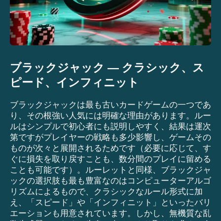
ブラックジャック — クラシック、ス
ピード、インフィニット
ブラックジャックは最も古いカードゲームの一つであ
り、その根強い人気には明確な理由があります。ルー
ルはシンプルで初心者にも説明しやすく、結果は運次
第ですがプレイヤーの戦略も多少影響し、ゲームその
ものが次々と展開されるためです（必要に応じて、す
ぐに損失を取り戻すことも、数分間のプレイに留める
ことも可能です）。ルーレットと同様、ブラックジャ
ックの選択肢も最も豊富なのはコンピューターアルゴ
リズムによるもので、クラシックなルール形式に加
え、「スピード」や「インフィニット」といったバリ
エーションも用意されています。しかし、無機質な乱