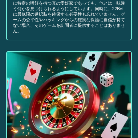
に特定の嗜好を持つ真の愛好家であっても、他とは一味違
う何かを見つけられるようにしています。同時に、22Bet
は最低限の選択肢を確保する必要性も忘れていません。ゲ
ームの公平性やハッキングからの確実な保護に自信が持て
ない場合、そのゲームを訪問者に提供することはありませ
ん。