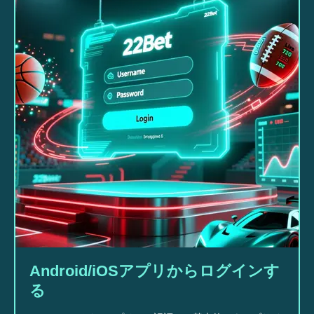
Android/iOSアプリからログインす
る