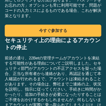
用してログインする方法があります。「パスワードを
お忘れの方」オプションも常に利用可能です。問題が
コードの入力ミスによるものである場合、これが解決
策となります。
今すぐ参加する
セキュリティ上の理由によるアカウン
トの停止
前述の通り、22Betの管理チームがアカウントを凍結
する可能性がある理由についてご説明しました。セキ
ュリティ部門がアカウントの不正アクセスを疑った場
合、正当な所有者から連絡があり、再認証を通じて本
人確認が行われるまで、アカウントは凍結されること
があります。その場合は、弊社までご連絡の上、状況
を説明し、指示に従ってください。手続きに時間がか
かったり、追加の手続きが必要になったりすることは
ご不便をおかけするかもしれませんが、何もしないま
まアカウントが実際に乗っ取られてしまうよりは、は