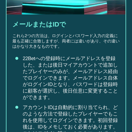
メールまたはIDで
これら2つの方法は、ログインとパスワード入力の定義に
最も正確に合致しますが、両者には違いがあり、その違い
はかなり大きなものです。
22Betへの登録時にメールアドレスを登録
した、または後日マイアカウントで追加し
たプレイヤーのみが、メールアドレス経由
でログインできます。メールアドレス自体
がログインIDとなり、パスワードは登録時
に顧客が選択し、後日任意に変更すること
ができます。
アカウントIDは自動的に割り当てられ、ど
のような方法で登録したプレイヤーでもこ
れを使用してログインできます。初回登録
後は、IDをメモしておく必要があります。