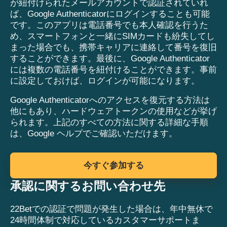
が紐付けられたメールアカウントで認証されていれ
ば、Google Authenticatorにログインすることも可能
です。このアプリは電話番号でも本人確認を行うた
め、スマートフォンと一緒にSIMカードも紛失してし
まった場合でも、携帯キャリアに連絡して番号を復旧
することができます。最後に、Google Authenticator
には複数の電話番号を紐付けることができます。事前
に設定しておけば、ログインが可能になります。
Google Authenticatorへのアクセスを復元する方法は
他にもあり、ハードウェアトークンの使用などが挙げ
られます。上記のすべての方法に関する詳細な手順
は、Google ヘルプでご確認いただけます。
今すぐ参加する
承認に関するお問い合わせ先
22Betでの認証で問題が発生した場合は、年中無休で
24時間体制で対応しているカスタマーサポートま