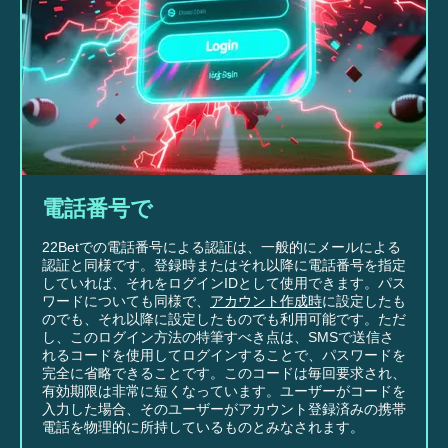
電話番号で
22Betでの電話番号による認証は、一般的にメールによる
認証と同様です。登録時またはそれ以降に電話番号を指定
していれば、それをログインIDとして使用できます。パス
ワードについても同様で、
アカウント作成時
に設定したも
のでも、それ以降に設定したものでも利用可能です。ただ
し、このログイン方法の特筆すべき点は、SMSで送信さ
れるコードを使用してログインすることで、パスワードを
完全に省略できることです。このコードは毎回要求され、
有効期限は非常に短くなっています。ユーザーがコードを
入力した場合、そのユーザーがアカウント登録済みの携帯
電話を物理的に所持しているものとみなされます。