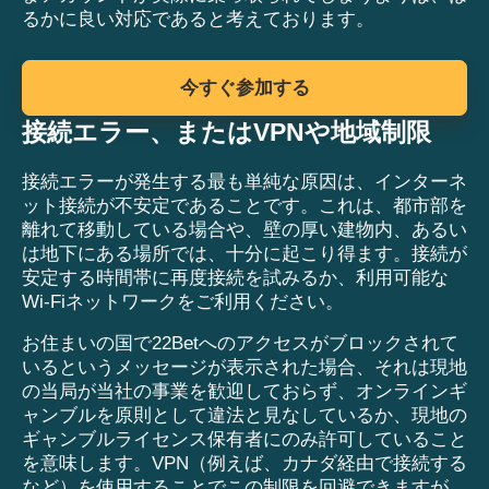
るかに良い対応であると考えております。
今すぐ参加する
接続エラー、またはVPNや地域制限
接続エラーが発生する最も単純な原因は、インターネ
ット接続が不安定であることです。これは、都市部を
離れて移動している場合や、壁の厚い建物内、あるい
は地下にある場所では、十分に起こり得ます。接続が
安定する時間帯に再度接続を試みるか、利用可能な
Wi-Fiネットワークをご利用ください。
お住まいの国で22Betへのアクセスがブロックされて
いるというメッセージが表示された場合、それは現地
の当局が当社の事業を歓迎しておらず、オンラインギ
ャンブルを原則として違法と見なしているか、現地の
ギャンブルライセンス保有者にのみ許可していること
を意味します。VPN（例えば、カナダ経由で接続する
など）を使用することでこの制限を回避できますが、