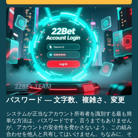
パスワード — 文字数、複雑さ、変更
システムが正当なアカウント所有者を識別する最も簡
単な方法は、パスワードです。言うまでもありません
が、アカウントの安全性を脅かさないよう、この組み
合わせを他人と共有してはいけません。ちなみに、そ