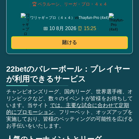
🏆 ベラルーシ、リーガ・プロ・４ｘ４
ワリャギ＝プロ（４ｘ４）
vs
Thayfun-Pro (4x4)
📅 10 8月 2026
⏰ 15:25
22betのバレーボール：プレイヤー
が利用できるサービス
チャンピオンズリーグ、国内リーグ、世界選手権、オ
リンピックなど、数々のイベントが皆様をお待ちして
います。当サイト
では、主要な試合に合わせて定期
的にプロモーション
、フリーベット、オッズアップを
実施しており、皆様のベッティングの可能性を広げる
お手伝いをいたします。