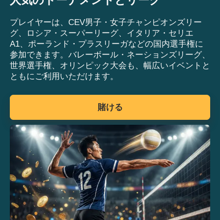
人気のトーナメントとリーグ
プレイヤーは、CEV男子・女子チャンピオンズリー
グ、ロシア・スーパーリーグ、イタリア・セリエ
A1、ポーランド・プラスリーガなどの国内選手権に
参加できます。バレーボール・ネーションズリーグ、
世界選手権、オリンピック大会も、幅広いイベントと
ともにご利用いただけます。
賭ける