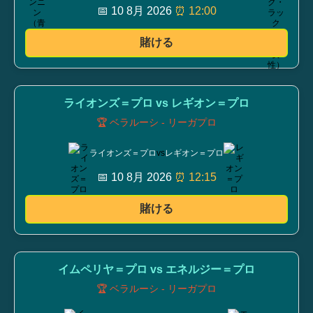
📅 10 8月 2026
⏰ 12:00
ライオンズ＝プロ vs レギオン＝プロ
🏆 ベラルーシ - リーガプロ
ライオンズ＝プロ
vs
レギオン＝プロ
📅 10 8月 2026
⏰ 12:15
イムペリヤ＝プロ vs エネルジー＝プロ
🏆 ベラルーシ - リーガプロ