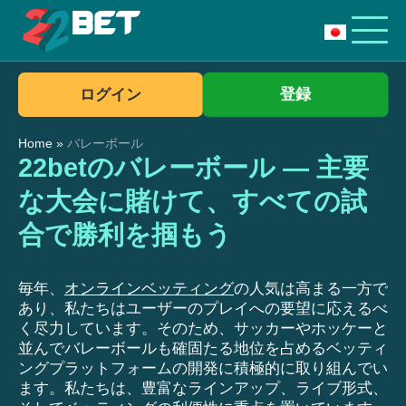
登録
ログイン
Home
»
バレーボール
22betのバレーボール — 主要
な大会に賭けて、すべての試
合で勝利を掴もう
毎年、
オンラインベッティング
の人気は高まる一方で
あり、私たちはユーザーのプレイへの要望に応えるべ
く尽力しています。そのため、サッカーやホッケーと
並んでバレーボールも確固たる地位を占めるベッティ
ングプラットフォームの開発に積極的に取り組んでい
ます。私たちは、豊富なラインアップ、ライブ形式、