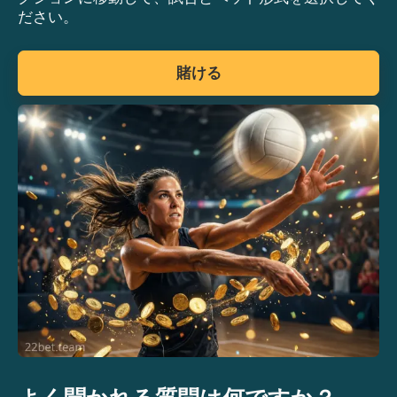
ださい。
賭ける