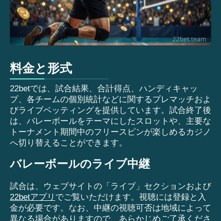
料金と形式
22betでは、試合結果、合計得点、ハンディキャッ
プ、各チームの個別統計などに関するプレマッチおよ
びライブベッティングを提供しています。試合終了後
は、バレーボールをテーマにしたスロットや、主要な
トーナメント期間中のフリースピンが楽しめるカジノ
へ切り替えることができます。
バレーボールのライブ中継
試合は、ウェブサイトの「ライブ」セクションおよび
22betアプリ
でご覧いただけます。視聴には登録と入
金が必要です。なお、中継の視聴可否は地域によって
異なる場合がありますので、あらかじめご了承くださ