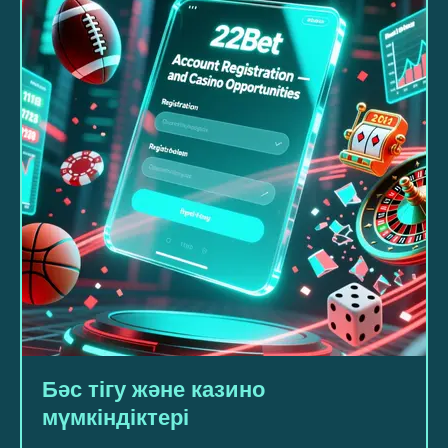
Бәс тігу және казино
мүмкіндіктері