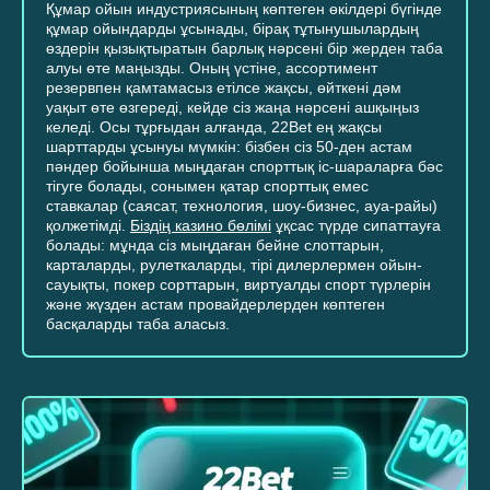
Құмар ойын индустриясының көптеген өкілдері бүгінде
құмар ойындарды ұсынады, бірақ тұтынушылардың
өздерін қызықтыратын барлық нәрсені бір жерден таба
алуы өте маңызды. Оның үстіне, ассортимент
резервпен қамтамасыз етілсе жақсы, өйткені дәм
уақыт өте өзгереді, кейде сіз жаңа нәрсені ашқыңыз
келеді. Осы тұрғыдан алғанда, 22Bet ең жақсы
шарттарды ұсынуы мүмкін: бізбен сіз 50-ден астам
пәндер бойынша мыңдаған спорттық іс-шараларға бәс
тігуге болады, сонымен қатар спорттық емес
ставкалар (саясат, технология, шоу-бизнес, ауа-райы)
қолжетімді.
Біздің казино бөлімі
ұқсас түрде сипаттауға
болады: мұнда сіз мыңдаған бейне слоттарын,
карталарды, рулеткаларды, тірі дилерлермен ойын-
сауықты, покер сорттарын, виртуалды спорт түрлерін
және жүзден астам провайдерлерден көптеген
басқаларды таба аласыз.