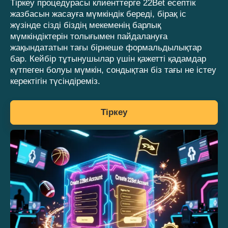
Тіркеу процедурасы клиенттерге 22Bet есептік
жазбасын жасауға мүмкіндік береді, бірақ іс
жүзінде сізді біздің мекеменің барлық
мүмкіндіктерін толығымен пайдалануға
жақындататын тағы бірнеше формальдылықтар
бар. Кейбір тұтынушылар үшін қажетті қадамдар
күтпеген болуы мүмкін, сондықтан біз тағы не істеу
керектігін түсіндіреміз.
Тіркеу