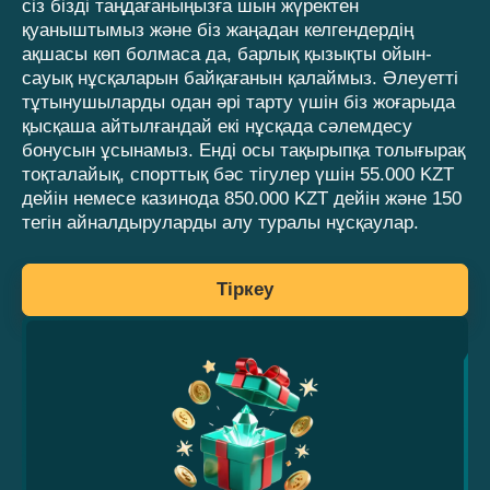
сіз бізді таңдағаныңызға шын жүректен
қуаныштымыз және біз жаңадан келгендердің
ақшасы көп болмаса да, барлық қызықты ойын-
сауық нұсқаларын байқағанын қалаймыз. Әлеуетті
тұтынушыларды одан әрі тарту үшін біз жоғарыда
қысқаша айтылғандай екі нұсқада сәлемдесу
бонусын ұсынамыз. Енді осы тақырыпқа толығырақ
тоқталайық, спорттық бәс тігулер үшін 55.000 KZT
дейін немесе казинода 850.000 KZT дейін және 150
тегін айналдыруларды алу туралы нұсқаулар.
Тіркеу