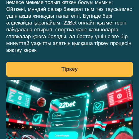
немесе мекеме толып кеткен болуы мүмкін;
Өйткені, мұндай сапар банкрол тым тез таусылмас
үшін ақша жинауды талап етті. Бүгінде бәрі
әлдеқайда қарапайым: 22Bet онлайн қызметтерін
пайдалана отырып, спортқа және казиноларға
ставкалар қоюға болады, ал бастау үшін сізге бір
минуттай уақытты алатын қысқаша тіркеу процесін
аяқтау керек.
Тіркеу