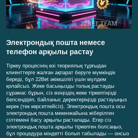
Электрондық пошта немесе
телефон арқылы растау
Тіркеу процесінің өзі теориялық тұрғыдан
клиенттерге жалған ақпарат беруге мүмкіндік
береді, бұл 22Bet әкімшілігі үшін мүлдем
қолайсыз. Жеке басыңызды толық растауды
сұрамас бұрын, сіз өзіңіздің жеке тіркелгіңізді
белсендіріп, байланыс деректеріңізді растауыңыз
керек (тек көрсетпейсіз). Электрондық пошта осы
электрондық пошта мекенжайына жіберілген
сілтемені басу арқылы расталады. Егер сіз
электрондық пошта арқылы тіркелген болсаңыз,
бұл процедура міндетті болып табылады — онсыз