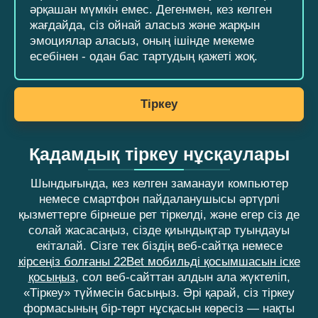
әрқашан мүмкін емес. Дегенмен, кез келген
жағдайда, сіз ойнай аласыз және жарқын
эмоциялар аласыз, оның ішінде мекеме
есебінен - ​​одан бас тартудың қажеті жоқ.
Тіркеу
Қадамдық тіркеу нұсқаулары
Шындығында, кез келген заманауи компьютер
немесе смартфон пайдаланушысы әртүрлі
қызметтерге бірнеше рет тіркелді, және егер сіз де
солай жасасаңыз, сізде қиындықтар туындауы
екіталай. Сізге тек біздің веб-сайтқа немесе
кірсеңіз болғаны 22Bet мобильді қосымшасын іске
қосыңыз
, сол веб-сайттан алдын ала жүктеліп,
«Тіркеу» түймесін басыңыз. Әрі қарай, сіз тіркеу
формасының бір-төрт нұсқасын көресіз — нақты