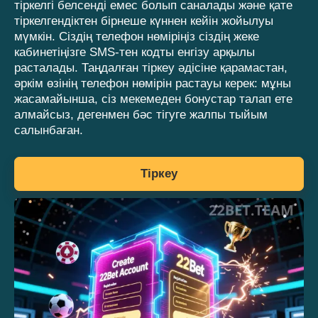
тіркелгі белсенді емес болып саналады және қате
тіркелгендіктен бірнеше күннен кейін жойылуы
мүмкін. Сіздің телефон нөміріңіз сіздің жеке
кабинетіңізге SMS-тен кодты енгізу арқылы
расталады. Таңдалған тіркеу әдісіне қарамастан,
әркім өзінің телефон нөмірін растауы керек: мұны
жасамайынша, сіз мекемеден бонустар талап ете
алмайсыз, дегенмен бәс тігуге жалпы тыйым
салынбаған.
Тіркеу