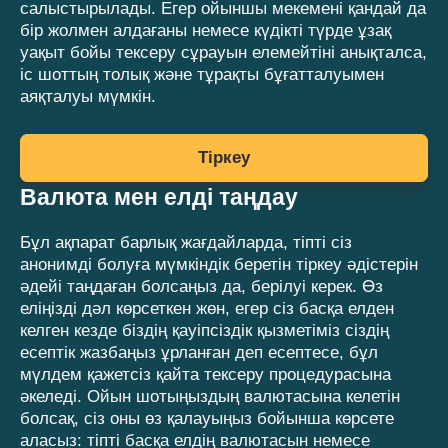
салыстырылады. Егер ойыншы мекемені қандай да
бір жолмен алдағаны немесе күдікті түрде ұзақ
уақыт бойы тексеру сұрауын елемейтіні анықталса,
іс шоттың толық және тұрақты бұғатталуымен
аяқталуы мүмкін.
Тіркеу
Валюта мен елді таңдау
Бұл ақпарат барлық жағдайларда, тіпті сіз
анонимді болуға мүмкіндік беретін тіркеу әдістерін
әдейі таңдаған болсаңыз да, берілуі керек. Өз
еліңізді дәл көрсеткен жөн, егер сіз басқа елден
келген кезде біздің қауіпсіздік қызметіміз сіздің
есептік жазбаңыз ұрланған деп есептесе, бұл
мүлдем қажетсіз қайта тексеру процедурасына
әкеледі. Ойын шотыңыздың валютасына келетін
болсақ, сіз оны өз қалауыңыз бойынша көрсете
аласыз: тіпті басқа елдің валютасын немесе