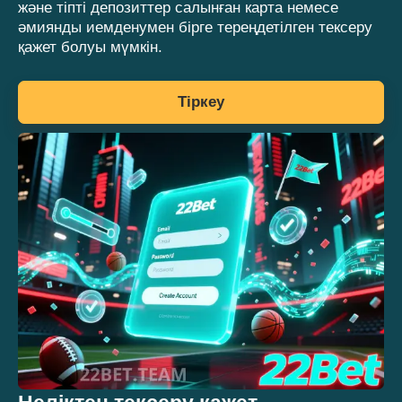
және тіпті депозиттер салынған карта немесе
әмиянды иемденумен бірге тереңдетілген тексеру
қажет болуы мүмкін.
Тіркеу