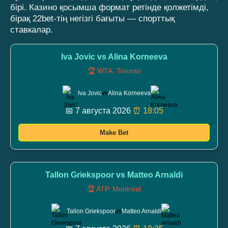
бірі. Казино қосымша формат ретінде қолжетімді,
бірақ 22bet-тің негізгі бағыты — спорттық
ставкалар.
Iva Jovic vs Alina Korneeva
🏆 WTA. Toronto
Iva Jovic
vs
Alina Korneeva
📅 7 августа 2026
⏰ 18:05
Make Bet
Tallon Griekspoor vs Matteo Arnaldi
🏆 ATP. Montreal
Tallon Griekspoor
vs
Matteo Arnaldi