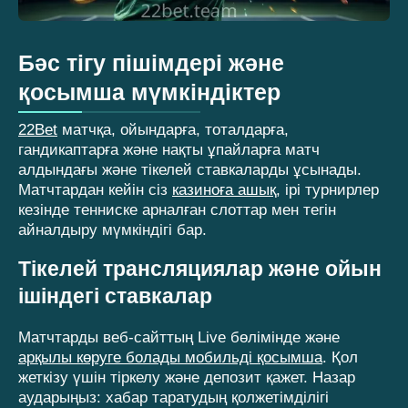
Бәс тігу пішімдері және
қосымша мүмкіндіктер
22Bet
матчқа, ойындарға, тоталдарға,
гандикаптарға және нақты ұпайларға матч
алдындағы және тікелей ставкаларды ұсынады.
Матчтардан кейін сіз
казиноға ашық
, ірі турнирлер
кезінде тенниске арналған слоттар мен тегін
айналдыру мүмкіндігі бар.
Тікелей трансляциялар және ойын
ішіндегі ставкалар
Матчтарды веб-сайттың Live бөлімінде және
арқылы көруге болады мобильді қосымша
. Қол
жеткізу үшін тіркелу және депозит қажет. Назар
аударыңыз: хабар таратудың қолжетімділігі