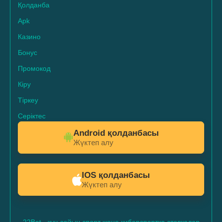
Қолданба
Apk
Казино
Бонус
Промокод
Кіру
Тіркеу
Серіктес
Android қолданбасы
Жүктеп алу
IOS қолданбасы
Жүктеп алу
22Bet - күн сайын спорт және киберспортқа ставкалар