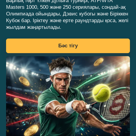
Барлық төрт Үлкен дулыға турнирі, ATP/WTA
Masters 1000, 500 және 250 сериялары, сондай-ақ
Олимпиада ойындары, Дэвис кубогы және Біріккен
Кубок бар. Іріктеу және ерте раундтарды қоса, желі
жылдам жаңартылады.
Бәс тігу