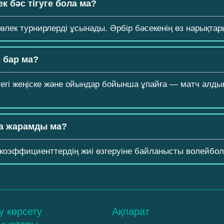
 бәс тігуге бола ма?
лек турнирлерді ұсынады. Әрбір бәсекенің өз нарықтары
 бар ма?
еттегі жеңіске және ойындар бойынша ұпайға — матч алдын
ға жарамды ма?
коэффициенттердің жиі өзгеруіне байланысты волейбол 
у көрсету
Ақпарат