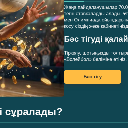
Жаңа пайдаланушылар 70.0
тегін ставкаларды алады. Ұ
мен Олимпиада ойындарына 
қосу сіздің жеке кабинетіңі
Бәс тігуді қала
Тіркелу
, шотыңызды толтыры
«Волейбол» бөліміне өтіңіз.
Бәс тігу
иі сұралады?