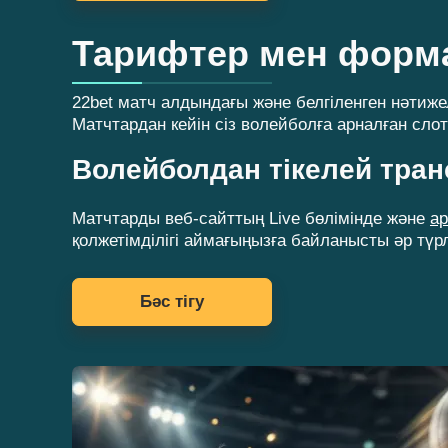
Тарифтер мен форм
22bet матч алдындағы және белгіленген нәтиже
Матчтардан кейін сіз волейболға арналған слотт
Волейболдан тікелей тра
Матчтарды веб-сайттың Live бөлімінде және
ар
қолжетімділігі аймағыңызға байланысты әр түрлі
Бәс тігу