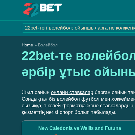
22bet-тегі волейбол: ойыншыларға не қолжеті
Home
»
Волейбол
22bet-те волейбол
әрбір ұтыс ойыны
Жыл сайын
онлайн ставкалар
барған сайын та
Сондықтан біз волейбол футбол мен хоккеймен
сызыққа, тікелей форматқа және ставкаларды
қызметтің негізі спорт болып табылады.
New Caledonia vs Wallis and Futuna