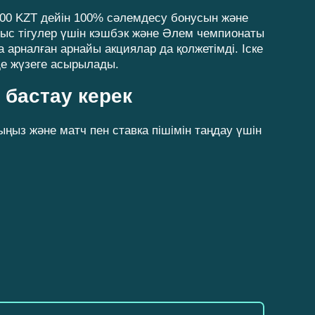
00 KZT дейін 100% сәлемдесу бонусын және
тыс тігулер үшін кэшбэк және Әлем чемпионаты
арналған арнайы акциялар да қолжетімді. Іске
зде жүзеге асырылады.
й бастау керек
ңыз және матч пен ставка пішімін таңдау үшін