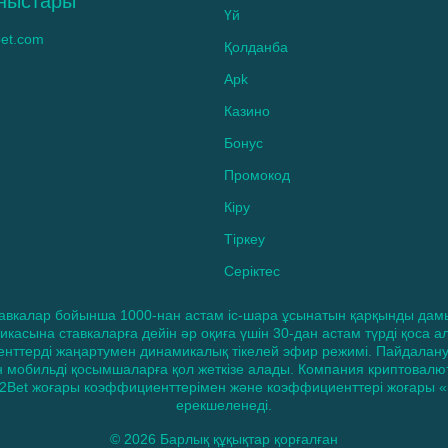
ныстары
Үй
et.com
Қолданба
Apk
Казино
Бонус
Промокод
Кіру
Тіркеу
Серіктес
ставкалар бойынша 1000-нан астам іс-шара ұсынатын қарқынды дам
асына ставкаларға дейін әр оқиға үшін 30-дан астам түрді қоса а
енттерді жаңартумен динамикалық тікелей эфир режимі. Пайдалану
н мобильді қосымшаларға қол жеткізе алады. Компания криптовалю
2Bet жоғары коэффициенттерімен және коэффициенттері жоғары «к
ерекшеленеді.
© 2026 Барлық құқықтар қорғалған