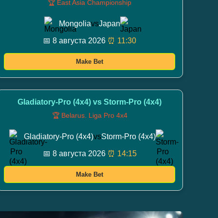
🏆 East Asia Championship
Mongolia
vs
Japan
📅 8 августа 2026
⏰ 11:30
Make Bet
Gladiatory-Pro (4x4) vs Storm-Pro (4x4)
🏆 Belarus. Liga Pro 4x4
Gladiatory-Pro (4x4)
vs
Storm-Pro (4x4)
📅 8 августа 2026
⏰ 14:15
Make Bet