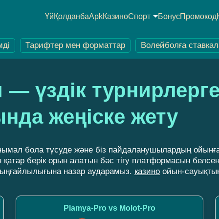
Үй
Қолданба
Apk
Казино
Спорт
Бонус
Промокод
мді
Тарифтер мен форматтар
Волейболға ставкал
 — үздік турнирлерге
нда жеңіске жету
нымал бола түсуде және біз пайдаланушылардың ойынға 
 қатар берік орын алатын бәс тігу платформасын белсе
ң ыңғайлылығына назар аударамыз.
казино
ойын-сауықтың 
Plamya-Pro vs Molot-Pro