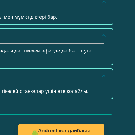
 мен мүмкіндіктері бар.
дағы да, тікелей эфирде де бәс тігуге
тікелей ставкалар үшін өте қолайлы.
Android қолданбасы