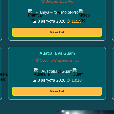
🏆 Belarus. Liga Pro
Plamya-Pro
vs
Molot-Pro
📅 8 августа 2026
⏰ 11:15
Make Bet
Australia vs Guam
🏆 Oceania Championships
Australia
vs
Guam
📅 8 августа 2026
⏰ 13:10
Make Bet