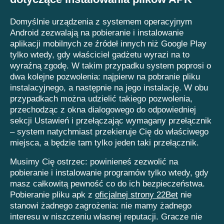
Domyślnie urządzenia z systemem operacyjnym
Android zezwalają na pobieranie i instalowanie
aplikacji mobilnych ze źródeł innych niż Google Play
tylko wtedy, gdy właściciel gadżetu wyrazi na to
wyraźną zgodę. W takim przypadku system poprosi o
dwa kolejne pozwolenia: najpierw na pobranie pliku
instalacyjnego, a następnie na jego instalację. W obu
przypadkach można udzielić takiego pozwolenia,
przechodząc z okna dialogowego do odpowiedniej
sekcji Ustawień i przełączając wymagany przełącznik
– system natychmiast przekieruje Cię do właściwego
miejsca, a będzie tam tylko jeden taki przełącznik.
Musimy Cię ostrzec: powinieneś zezwolić na
pobieranie i instalowanie programów tylko wtedy, gdy
masz całkowitą pewność co do ich bezpieczeństwa.
Pobieranie pliku apk z
oficjalnej strony 22Bet
nie
stanowi żadnego zagrożenia: nie mamy żadnego
interesu w niszczeniu własnej reputacji. Gracze nie