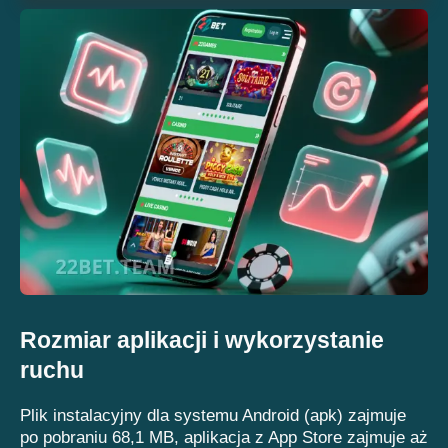
Rozmiar aplikacji i wykorzystanie
ruchu
Plik instalacyjny dla systemu Android (apk) zajmuje
po pobraniu 68,1 MB, aplikacja z App Store zajmuje aż