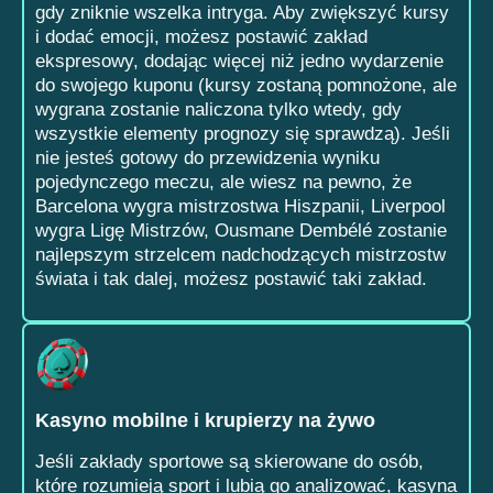
gdy zniknie wszelka intryga. Aby zwiększyć kursy
i dodać emocji, możesz postawić zakład
ekspresowy, dodając więcej niż jedno wydarzenie
do swojego kuponu (kursy zostaną pomnożone, ale
wygrana zostanie naliczona tylko wtedy, gdy
wszystkie elementy prognozy się sprawdzą). Jeśli
nie jesteś gotowy do przewidzenia wyniku
pojedynczego meczu, ale wiesz na pewno, że
Barcelona wygra mistrzostwa Hiszpanii, Liverpool
wygra Ligę Mistrzów, Ousmane Dembélé zostanie
najlepszym strzelcem nadchodzących mistrzostw
świata i tak dalej, możesz postawić taki zakład.
Kasyno mobilne i krupierzy na żywo
Jeśli zakłady sportowe są skierowane do osób,
które rozumieją sport i lubią go analizować, kasyna