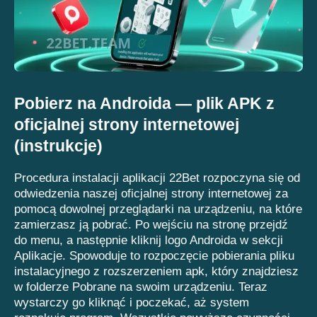
Pobierz na Androida — plik APK z
oficjalnej strony internetowej
(instrukcje)
Procedura instalacji aplikacji 22Bet rozpoczyna się od
odwiedzenia naszej oficjalnej strony internetowej za
pomocą dowolnej przeglądarki na urządzeniu, na które
zamierzasz ją pobrać. Po wejściu na stronę przejdź
do menu, a następnie kliknij logo Androida w sekcji
Aplikacje. Spowoduje to rozpoczęcie pobierania pliku
instalacyjnego z rozszerzeniem apk, który znajdziesz
w folderze Pobrane na swoim urządzeniu. Teraz
wystarczy go kliknąć i poczekać, aż system