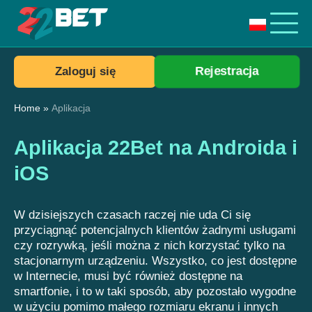
Rejestracja
Zaloguj się
Home
»
Aplikacja
Aplikacja 22Bet na Androida i
iOS
W dzisiejszych czasach raczej nie uda Ci się
przyciągnąć potencjalnych klientów żadnymi usługami
czy rozrywką, jeśli można z nich korzystać tylko na
stacjonarnym urządzeniu. Wszystko, co jest dostępne
w Internecie, musi być również dostępne na
smartfonie, i to w taki sposób, aby pozostało wygodne
w użyciu pomimo małego rozmiaru ekranu i innych