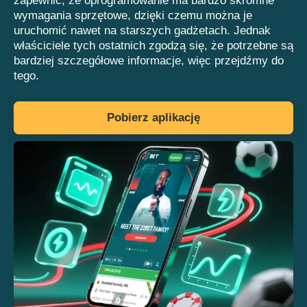
zapewnić, że oprogramowanie ma bardzo skromne
wymagania sprzętowe, dzięki czemu można je
uruchomić nawet na starszych gadżetach. Jednak
właściciele tych ostatnich zgodzą się, że potrzebne są
bardziej szczegółowe informacje, więc przejdźmy do
tego.
Pobierz aplikację