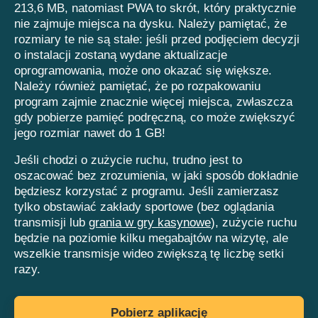
213,6 MB, natomiast PWA to skrót, który praktycznie
nie zajmuje miejsca na dysku. Należy pamiętać, że
rozmiary te nie są stałe: jeśli przed podjęciem decyzji
o instalacji zostaną wydane aktualizacje
oprogramowania, może ono okazać się większe.
Należy również pamiętać, że po rozpakowaniu
program zajmie znacznie więcej miejsca, zwłaszcza
gdy pobierze pamięć podręczną, co może zwiększyć
jego rozmiar nawet do 1 GB!
Jeśli chodzi o zużycie ruchu, trudno jest to
oszacować bez zrozumienia, w jaki sposób dokładnie
będziesz korzystać z programu. Jeśli zamierzasz
tylko obstawiać zakłady sportowe (bez oglądania
transmisji lub
grania w gry kasynowe
), zużycie ruchu
będzie na poziomie kilku megabajtów na wizytę, ale
wszelkie transmisje wideo zwiększą tę liczbę setki
razy.
Pobierz aplikację