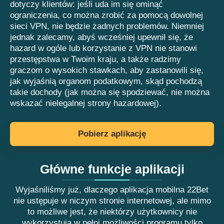
dotyczy klientów: jeśli uda im się ominąć
ograniczenia, co można zrobić za pomocą dowolnej
sieci VPN, nie będzie żadnych problemów. Niemniej
jednak zalecamy, abyś wcześniej upewnił się, że
hazard w ogóle lub korzystanie z VPN nie stanowi
przestępstwa w Twoim kraju, a także radzimy
graczom o wysokich stawkach, aby zastanowili się,
jak wyjaśnią organom podatkowym, skąd pochodzą
takie dochody (jak można się spodziewać, nie można
wskazać nielegalnej strony hazardowej).
Pobierz aplikację
Główne funkcje aplikacji
Wyjaśniliśmy już, dlaczego aplikacja mobilna 22Bet
nie ustępuje w niczym stronie internetowej, ale mimo
to możliwe jest, że niektórzy użytkownicy nie
wykorzystują w pełni możliwości programu tylko