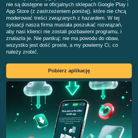
nie są dostępne w oficjalnych sklepach Google Play i
App Store (z zastrzeżeniem poniżej), które nie chcą
moderować treści związanych z hazardem. W tej
sytuacji nasza firma musiała poszukać rozwiązań,
aby nasi klienci nie zostali pozbawieni programu, i
znalazła je. Nie panikuj: nie ma powodu do obaw,
wszystko jest dość proste, a my powiemy Ci, co
należy zrobić.
Pobierz aplikację