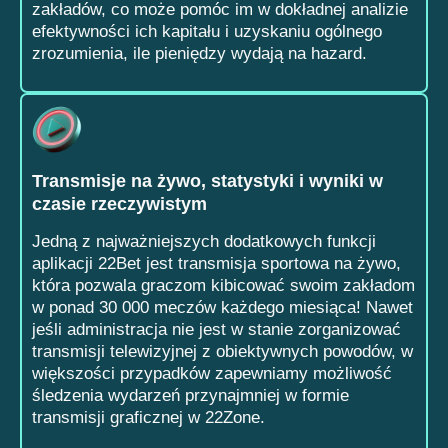
zakładów, co może pomóc im w dokładnej analizie
efektywności ich kapitału i uzyskaniu ogólnego
zrozumienia, ile pieniędzy wydają na hazard.
Transmisje na żywo, statystyki i wyniki w
czasie rzeczywistym
Jedną z najważniejszych dodatkowych funkcji
aplikacji 22Bet jest transmisja sportowa na żywo,
która pozwala graczom kibicować swoim zakładom
w ponad 30 000 meczów każdego miesiąca! Nawet
jeśli administracja nie jest w stanie zorganizować
transmisji telewizyjnej z obiektywnych powodów, w
większości przypadków zapewniamy możliwość
śledzenia wydarzeń przynajmniej w formie
transmisji graficznej w 22Zone.