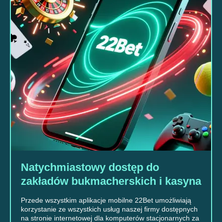
Natychmiastowy dostęp do
zakładów bukmacherskich i kasyna
Przede wszystkim aplikacje mobilne 22Bet umożliwiają
korzystanie ze wszystkich usług naszej firmy dostępnych
na stronie internetowej dla komputerów stacjonarnych za