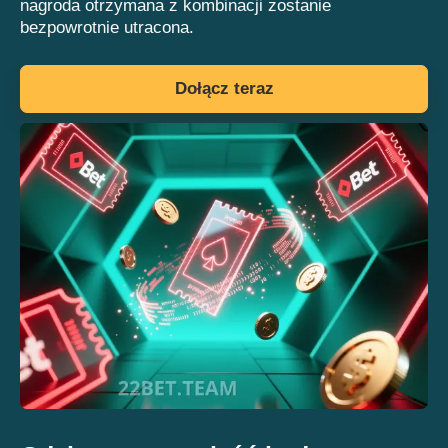
nagroda otrzymana z kombinacji zostanie
bezpowrotnie utracona.
Dołącz teraz