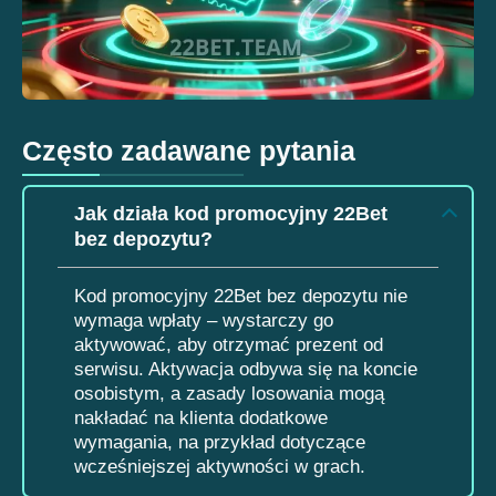
Często zadawane pytania
Jak działa kod promocyjny 22Bet
bez depozytu?
Kod promocyjny 22Bet bez depozytu nie
wymaga wpłaty – wystarczy go
aktywować, aby otrzymać prezent od
serwisu. Aktywacja odbywa się na koncie
osobistym, a zasady losowania mogą
nakładać na klienta dodatkowe
wymagania, na przykład dotyczące
wcześniejszej aktywności w grach.