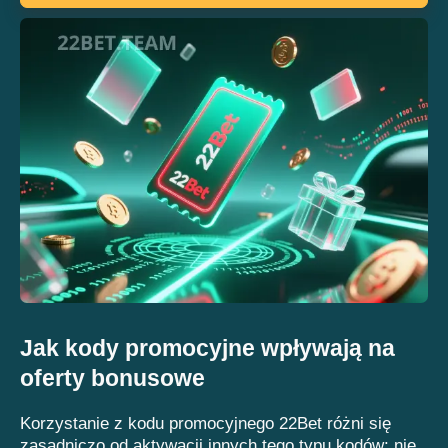
Jak kody promocyjne wpływają na
oferty bonusowe
Korzystanie z kodu promocyjnego 22Bet różni się
zasadniczo od aktywacji innych tego typu kodów: nie