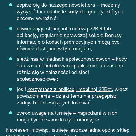
zapisz się do naszego newslettera – możemy
wysyłać tam osobiste kody dla graczy, których
chcemy wyróżnić;
odwiedzając
stronę internetową 22Bet
lub
aplikację, regularnie sprawdzaj sekcję Bonusy –
informacje o kodach promocyjnych mogą być
również dostępne w tym miejscu;
śledź nas w mediach społecznościowych – kody
są czasami publikowane publicznie, a czasami
różnią się w zależności od sieci
społecznościowej;
jeśli
korzystasz z aplikacji mobilnej 22Bet
, włącz
powiadomienia – dzięki temu nie przegapisz
żadnych interesujących losowań;
zwróć uwagę na turnieje – nagrodami w nich
mogą być te same kody promocyjne.
Nawiasem mówiąc, istnieje jeszcze jedna opcja: sklep