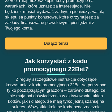
22Bet! Tutaj możesz kupić kody promocyjne na
warunkach, które uznasz za interesujące. Nie
będziesz musiał wydawać żadnych pieniędzy: walutą
sklepu są punkty bonusowe, które otrzymujesz za
zakłady finansowane prawdziwymi pieniędzmi z
Twojego konta.
Dołącz teraz
Jak korzystać z kodu
promocyjnego 22Bet?
Z reguły szczegółowe instrukcje dotyczące
korzystania z kodu promocyjnego 22Bet są potrzebne
tylko początkującym graczom – zarówno dlatego, że
nie mają oni doświadczenia w aktywowaniu takich
kodów, jak i dlatego, że mają tylko jedną szansę na
sukces. Wszystkie kolejne kody będą znacznie