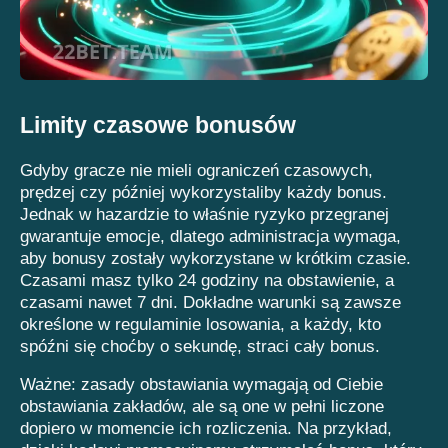
Limity czasowe bonusów
Gdyby gracze nie mieli ograniczeń czasowych,
prędzej czy później wykorzystaliby każdy bonus.
Jednak w hazardzie to właśnie ryzyko przegranej
gwarantuje emocje, dlatego administracja wymaga,
aby bonusy zostały wykorzystane w krótkim czasie.
Czasami masz tylko 24 godziny na obstawienie, a
czasami nawet 7 dni. Dokładne warunki są zawsze
określone w regulaminie losowania, a każdy, kto
spóźni się choćby o sekundę, straci cały bonus.
Ważne: zasady obstawiania wymagają od Ciebie
obstawiania zakładów, ale są one w pełni liczone
dopiero w momencie ich rozliczenia. Na przykład,