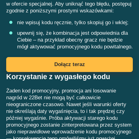
w ofercie specjalnej. Aby uniknąć tego błędu, postępuj
zgodnie z poniższymi prostymi wskazówkami:
nie wpisuj kodu ręcznie, tylko skopiuj go i wklej;
upewnij się, że kombinacja jest odpowiednia dla
Ciebie – na przykład obecny gracz nie będzie
mógł aktywować promocyjnego kodu powitalnego.
Dołącz teraz
Korzystanie z wygasłego kodu
Żaden kod promocyjny, promocja ani losowanie
nagród w 22Bet nie mogą być całkowicie
nieograniczone czasowo. Nawet jeśli warunki oferty
nie określają daty wygaśnięcia, to i tak prędzej czy
później wygaśnie. Próba aktywacji starego kodu
promocyjnego zostanie zinterpretowana przez system
jako nieprawidłowe wprowadzenie kodu promocyjnego
— konsekwencje tego omówiliśmy już powyżej.