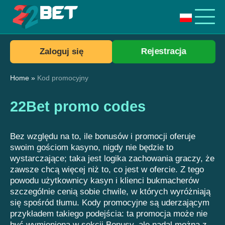
Rejestracja
Zaloguj się
Home
»
Kod promocyjny
22Bet promo codes
Bez względu na to, ile bonusów i promocji oferuje
swoim gościom kasyno, nigdy nie będzie to
wystarczające; taka jest logika zachowania graczy, że
zawsze chcą więcej niż to, co jest w ofercie. Z tego
powodu użytkownicy kasyn i klienci bukmacherów
szczególnie cenią sobie chwile, w których wyróżniają
się spośród tłumu. Kody promocyjne są uderzającym
przykładem takiego podejścia: ta promocja może nie
być wymieniona w sekcji Bonusy, ale nadal można z