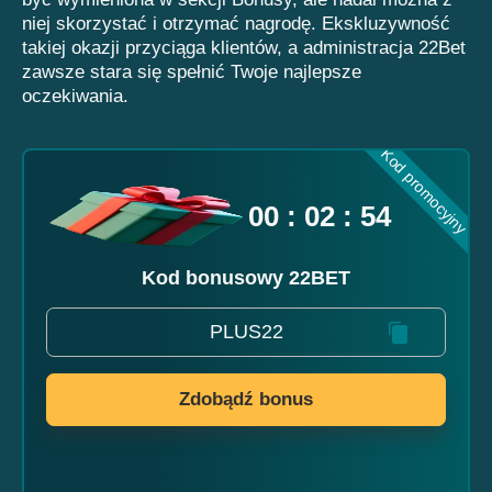
niej skorzystać i otrzymać nagrodę. Ekskluzywność
takiej okazji przyciąga klientów, a administracja 22Bet
zawsze stara się spełnić Twoje najlepsze
oczekiwania.
Kod promocyjny
00
:
02
:
52
Kod bonusowy 22BET
PLUS22
Zdobądź bonus