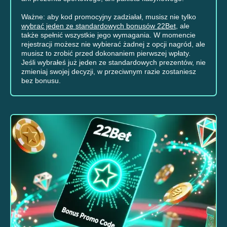
Ważne: aby kod promocyjny zadziałał, musisz nie tylko
wybrać jeden ze standardowych bonusów 22Bet
, ale
także spełnić wszystkie jego wymagania. W momencie
rejestracji możesz nie wybierać żadnej z opcji nagród, ale
musisz to zrobić przed dokonaniem pierwszej wpłaty.
Jeśli wybrałeś już jeden ze standardowych prezentów, nie
zmieniaj swojej decyzji, w przeciwnym razie zostaniesz
bez bonusu.