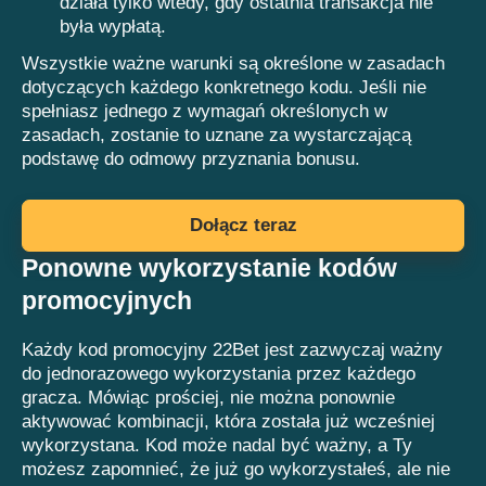
działa tylko wtedy, gdy ostatnia transakcja nie
była wypłatą.
Wszystkie ważne warunki są określone w zasadach
dotyczących każdego konkretnego kodu. Jeśli nie
spełniasz jednego z wymagań określonych w
zasadach, zostanie to uznane za wystarczającą
podstawę do odmowy przyznania bonusu.
Dołącz teraz
Ponowne wykorzystanie kodów
promocyjnych
Każdy kod promocyjny 22Bet jest zazwyczaj ważny
do jednorazowego wykorzystania przez każdego
gracza. Mówiąc prościej, nie można ponownie
aktywować kombinacji, która została już wcześniej
wykorzystana. Kod może nadal być ważny, a Ty
możesz zapomnieć, że już go wykorzystałeś, ale nie