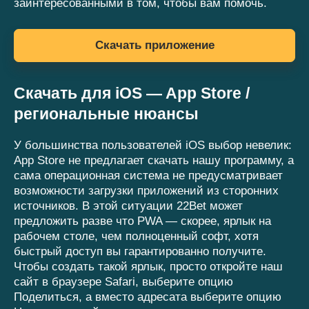
заинтересованными в том, чтобы вам помочь.
Скачать приложение
Скачать для iOS — App Store /
региональные нюансы
У большинства пользователей iOS выбор невелик:
App Store не предлагает скачать нашу программу, а
сама операционная система не предусматривает
возможности загрузки приложений из сторонних
источников. В этой ситуации 22Bet может
предложить разве что PWA — скорее, ярлык на
рабочем столе, чем полноценный софт, хотя
быстрый доступ вы гарантированно получите.
Чтобы создать такой ярлык, просто откройте наш
сайт в браузере Safari, выберите опцию
Поделиться, а вместо адресата выберите опцию