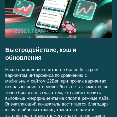
Быстродействие, кэш и
обновления
Наше приложение считается более быстрым
вариантом интерфейса по сравнению с
мобильным сайтом 22Bet; при прочих вариантах
использования это может быть не так заметно, но
точно бросится в глаза тем, кто любит ловить
выгодные коэффициенты на спорт в режиме лайв.
Впечатляющий показатель достигается благодаря
кэшу: шаблоны страниц хранятся в памяти
устройства, потому гаджету хватит и невысокой