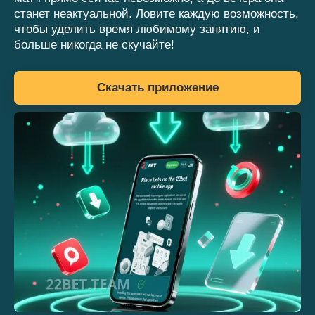
станет неактуальной. Ловите каждую возможность,
чтобы уделить время любимому занятию, и
больше никогда не скучайте!
Скачать приложение