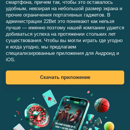
смартфона, причем так, чтобы это оставалось
удобным, невзирая на небольшой размер экрана и
прочие ограничения портативных гаджетов. В
администрации 22Bet это понимают как нельзя
лучше — именно поэтому нашей компании удается
добиваться успеха на протяжении стольких лет
существования. Чтобы вы могли играть где угодно
и когда угодно, мы предлагаем
специализированные приложения для Андроид и
iOS.
Скачать приложение