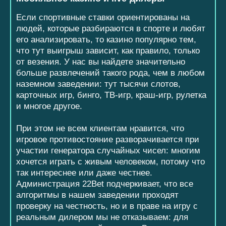
Если спортивные ставки ориентированы на
людей, которые разбираются в спорте и любят
его анализировать, то казино популярно тем,
что тут выигрыш зависит, как правило, только
от везения. У нас вы найдете значительно
больше развлечений такого рода, чем в любом
наземном заведении: тут тысячи слотов,
карточных игр, бинго, ТВ-игр, краш-игр, рулетка
и многое другое.
При этом не всем клиентам нравится, что
игровое противостояние разворачивается при
участии генератора случайных чисел: многим
хочется играть с живым человеком, потому что
так интереснее или даже честнее.
Администрация 22Bet подчеркивает, что все
алгоритмы в нашем заведении проходят
проверку на честность, но и в праве на игру с
реальным дилером мы не отказываем: для