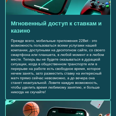
Мгновенный доступ к ставкам и
казино
Прежде всего, мобильные приложения 22Bet - это
возможность пользоваться всеми услугами нашей
компании, доступными на десктопном сайте, со своего
смартфона или планшета, в любой момент и в любом
месте. Теперь вы не будете оказываться в дурацкой
ситуации, когда в общественном транспорте или в
перерыве на работе есть свободное время, которое
нечем занять, зато разместить ставку на интересный
матч прямо сейчас невозможно, а до вечера она
станет неактуальной. Ловите каждую возможность,
чтобы уделить время любимому занятию, и больше
никогда не скучайте!