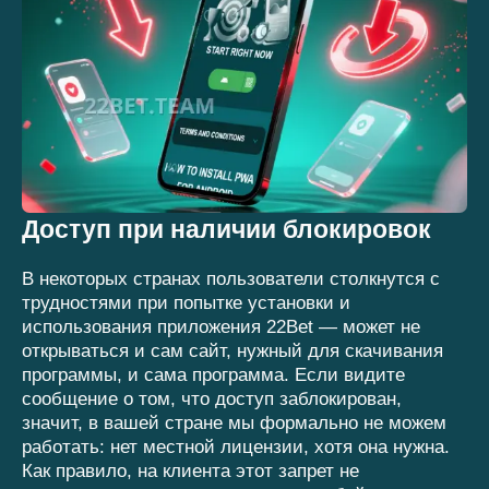
Доступ при наличии блокировок
В некоторых странах пользователи столкнутся с
трудностями при попытке установки и
использования приложения 22Bet — может не
открываться и сам сайт, нужный для скачивания
программы, и сама программа. Если видите
сообщение о том, что доступ заблокирован,
значит, в вашей стране мы формально не можем
работать: нет местной лицензии, хотя она нужна.
Как правило, на клиента этот запрет не