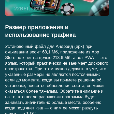
Размер приложения и
использование трафика
Установочный файл для Андроид (apk)
при
скачивании весит 68,1 Мб, приложение из App
Store потянет на целые 213,6 Мб, а вот PWA — это
ярлык, который практически не занимает дискового
пространства. При этом нужно держать в уме, что
указанные размеры не являются постоянными:
если до момента, когда вы примете решение об
установке, появятся обновления софта, он может
оказаться более тяжелым. Обратите внимание и
на то, что после распаковки программа будет
занимать значительно больше места, особенно
когда подтянет кэш — с ним ее может раздуть
вплоть до 1 Гб!