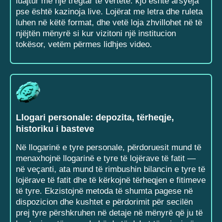
luajtur me një tregtar të vërtetë: kjo është arsyeja
pse është kazinoja live. Lojërat me letra dhe ruleta
luhen në këtë format, dhe vetë loja zhvillohet në të
njëjtën mënyrë si kur vizitoni një institucion
tokësor, vetëm përmes lidhjes video.
Llogari personale: depozita, tërheqje,
historiku i basteve
Në llogarinë e tyre personale, përdoruesit mund të
menaxhojnë llogarinë e tyre të lojërave të fatit —
në veçanti, ata mund të rimbushin bilancin e tyre të
lojërave të fatit dhe të kërkojnë tërheqjen e fitimeve
të tyre. Ekzistojnë metoda të shumta pagese në
dispozicion dhe kushtet e përdorimit për secilën
prej tyre përshkruhen në detaje në mënyrë që ju të