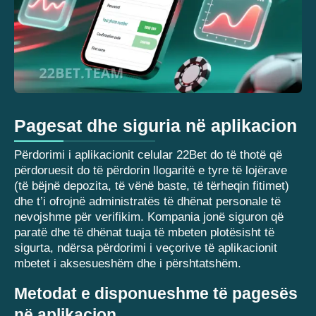
Pagesat dhe siguria në aplikacion
Përdorimi i aplikacionit celular 22Bet do të thotë që
përdoruesit do të përdorin llogaritë e tyre të lojërave
(të bëjnë depozita, të vënë baste, të tërheqin fitimet)
dhe t’i ofrojnë administratës të dhënat personale të
nevojshme për verifikim. Kompania jonë siguron që
paratë dhe të dhënat tuaja të mbeten plotësisht të
sigurta, ndërsa përdorimi i veçorive të aplikacionit
mbetet i aksesueshëm dhe i përshtatshëm.
Metodat e disponueshme të pagesës
në aplikacion