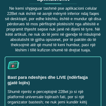
Ne kemi shpjeguar tashmë pse aplikacioni celular
22Bet nuk është në asnjë mënyrë inferior ndaj faqes
së desktopit, por edhe kështu, është e mundur që disa
përdorues të mos përfitojnë plotësisht nga aftësitë e
programit thjesht sepse nuk janë në dijeni të tyre. Në
këtë artikull, ne nuk do të jemi në gjendje të mbulojmë
absolutisht të gjitha opsionet, por të paktën do të
theksojmë atë që mund të keni humbur, pasi një
lëshim i tillë kufizon shumë të drejtat tuaja.
Bast para ndeshjes dhe LIVE (ndërfaqja
gjatë lojës)
Shumë njerëz e perceptojnë 22Bet jo si një
platformë universale lojërash fati, por si një
organizator bastesh; ne nuk jemi kundër këtij