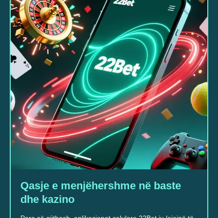
Qasje e menjëhershme në baste
dhe kazino
Para së gjithash, aplikacionet celulare 22Bet ju lejojnë të