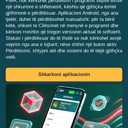
PWA, nuk kërkohet përditësim i programit sepse është
një shkurtore e shfletuesit, kështu që gjithçka është
gjithmonë e përditësuar. Aplikacioni Android, nga ana
tjetër, duhet të përditësohet manualisht: për ta bërë
këtë, shkoni te Cilësimet në menynë e programit dhe
kërkoni rreshtin që tregon versionin aktual të softuerit.
Statusi i përditësuar do të thotë se nuk kërkohet asnjë
veprim nga ana e lojtarit; nëse shihni një buton aktiv
Përditësimi, shtypni atë dhe sistemi do të bëjë gjithçka
vetë.
Shkarkoni aplikacionin