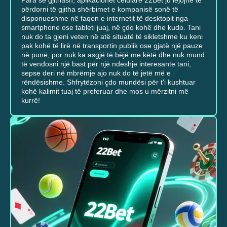
përdorni të gjitha shërbimet e kompanisë sonë të
disponueshme në faqen e internetit të desktopit nga
smartphone ose tableti juaj, në çdo kohë dhe kudo. Tani
nuk do ta gjeni veten në atë situatë të sikletshme ku keni
pak kohë të lirë në transportin publik ose gjatë një pauze
në punë, por nuk ka asgjë të bëjë me këtë dhe nuk mund
të vendosni një bast për një ndeshje interesante tani,
sepse deri në mbrëmje ajo nuk do të jetë më e
rëndësishme. Shfrytëzoni çdo mundësi për t'i kushtuar
kohë kalimit tuaj të preferuar dhe mos u mërzitni më
kurrë!