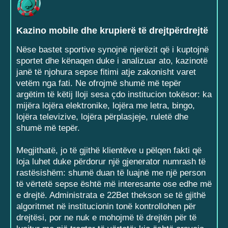
Kazino mobile dhe krupierë të drejtpërdrejtë
Nëse bastet sportive synojnë njerëzit që i kuptojnë
sportet dhe kënaqen duke i analizuar ato, kazinotë
janë të njohura sepse fitimi atje zakonisht varet
vetëm nga fati. Ne ofrojmë shumë më tepër
argëtim të këtij lloji sesa çdo institucion tokësor: ka
mijëra lojëra elektronike, lojëra me letra, bingo,
lojëra televizive, lojëra përplasjeje, ruletë dhe
shumë më tepër.
Megjithatë, jo të gjithë klientëve u pëlqen fakti që
loja luhet duke përdorur një gjenerator numrash të
rastësishëm: shumë duan të luajnë me një person
të vërtetë sepse është më interesante ose edhe më
e drejtë. Administrata e 22Bet thekson se të gjithë
algoritmet në institucionin tonë kontrollohen për
drejtësi, por ne nuk e mohojmë të drejtën për të