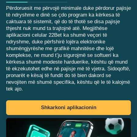
Përdoruesit me përvojë minimale duke përdorur pajisje
të ndryshme e dinë se çdo program ka kërkesa të
caktuara të sistemit, që do të thotë se disa pajisje
thjesht nuk mund ta trajtojnë atë. Megjithëse
aplikacioni celular 22Bet ka shumë veçori të
ndryshme, duke përfshirë lojëra elektronike
shumëngjyrëshe me grafikë mahnitëse dhe lojë
komplekse, ne mund t’ju sigurojmë se softueri ka
kërkesa shumë modeste harduerike, kështu që mund
të ekzekutohet edhe në pajisje më të vjetra. Sidoqoftë,
pronarët e kësaj të fundit do të bien dakord se
nevojiten më shumë specifika, kështu që le të kalojmë
tek ajo.
Shkarkoni aplikacionin