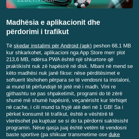
Madhësia e aplikacionit dhe
përdorimi i trafikut
Të
skedar instalimi për Android (apk)
peshon 68,1 MB
kur shkarkohet, aplikacioni nga App Store merr plot
213,6 MB, ndërsa PWA është një shkurtore që
praktikisht nuk zë hapësirë ​​në disk. Mbani në mend se
këto madhësi nuk janë fikse: nëse përditësimet e
softuerit lëshohen përpara se të vendosni ta instaloni,
ai mund të përfundojë të jetë më i madh. Vini re
gjithashtu se pas shpaketimit, programi do të zërë
shumë më shumë hapësirë, veçanërisht kur tërhiqet
në cache, i cili mund ta fryjë atë deri në 1 GB! Sa i
përket konsumit të trafikut, është e vështirë të
vlerësohet pa kuptuar se si do ta përdorni saktësisht
programin. Nëse qasja juaj është vetëm të vendosni
baste sportive (pa shikuar transmetime ose
duke