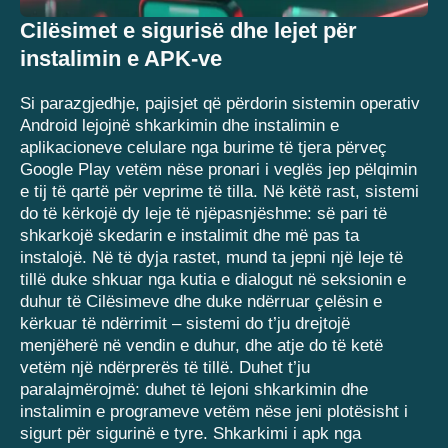
Cilësimet e sigurisë dhe lejet për
instalimin e APK-ve
Si parazgjedhje, pajisjet që përdorin sistemin operativ
Android lejojnë shkarkimin dhe instalimin e
aplikacioneve celulare nga burime të tjera përveç
Google Play vetëm nëse pronari i veglës jep pëlqimin
e tij të qartë për veprime të tilla. Në këtë rast, sistemi
do të kërkojë dy leje të njëpasnjëshme: së pari të
shkarkojë skedarin e instalimit dhe më pas ta
instalojë. Në të dyja rastet, mund ta jepni një leje të
tillë duke shkuar nga kutia e dialogut në seksionin e
duhur të Cilësimeve dhe duke ndërruar çelësin e
kërkuar të ndërrimit – sistemi do t’ju drejtojë
menjëherë në vendin e duhur, dhe atje do të ketë
vetëm një ndërprerës të tillë. Duhet t’ju
paralajmërojmë: duhet të lejoni shkarkimin dhe
instalimin e programeve vetëm nëse jeni plotësisht i
sigurt për sigurinë e tyre. Shkarkimi i apk nga