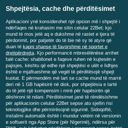
Shpejtësia, cache dhe përditësimet
Aplikacioni ynë konsiderohet një opsion më i shpejtë i
ndërfaqes në krahasim me sitin celular 22Bet; kjo
mund të mos jetë aq e dukshme në rastet e tjera të
përdorimit, por patjetër do të bie në sy të atyre që
duan të
kapni shanse të favorshme në sportet e
drejtpërdrejta
. Kjo performancë mbresëlënëse arrihet
falë cache: shabllonet e faqeve ruhen në kujtesën e
pajisjes, kështu që edhe një shpejtësi e ulët e lidhjes
është e mjaftueshme që vegël të përditësojë shpejt
kuotat. E përmendëm më lart se cache mund të marrë
deri në 1 GB hapësirë ​​në disk, por shpejtësia e lartë
do të jetë një kompensim i mirë për hapësirën që
dëshironi të ndani. Përditësimet janë të rëndësishme
për aplikacionin celular 22Bet sepse ato sjellin risi
teknologjike dhe përmirësojnë sigurinë. Sidoqoftë,
instalimi automatik është i mundur vetëm në versionin
e softuerit nga App Store (për Nigerinë), ndërsa për