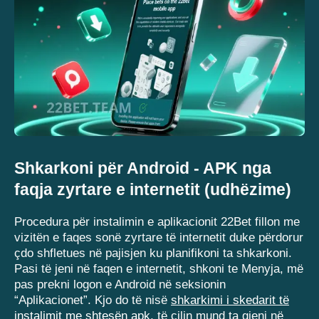
Shkarkoni për Android - APK nga
faqja zyrtare e internetit (udhëzime)
Procedura për instalimin e aplikacionit 22Bet fillon me
vizitën e faqes sonë zyrtare të internetit duke përdorur
çdo shfletues në pajisjen ku planifikoni ta shkarkoni.
Pasi të jeni në faqen e internetit, shkoni te Menyja, më
pas prekni logon e Android në seksionin
“Aplikacionet”. Kjo do të nisë
shkarkimi i skedarit të
instalimit me shtesën apk
, të cilin mund ta gjeni në