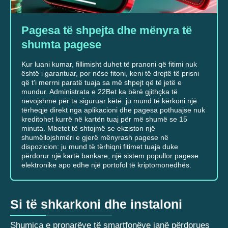
Pagesa të shpejta dhe mënyra të
shumta pagese
Kur luani kumar, fillimisht duhet të pranoni që fitimi nuk
është i garantuar, por nëse fitoni, keni të drejtë të prisni
që t'i merrni paratë tuaja sa më shpejt që të jetë e
mundur. Administrata e 22Bet ka bërë gjithçka të
nevojshme për ta siguruar këtë: ju mund të kërkoni një
tërheqje direkt nga aplikacioni dhe pagesa pothuajse nuk
kreditohet kurrë në kartën tuaj për më shumë se 15
minuta. Mbetet të shtojmë se ekziston një
shumëllojshmëri e gjerë mënyrash pagese në
dispozicion: ju mund të tërhiqni fitimet tuaja duke
përdorur një kartë bankare, një sistem popullor pagese
elektronike apo edhe një portofol të kriptomonedhës.
Si të shkarkoni dhe instaloni
Shumica e pronarëve të smartfonëve janë përdorues