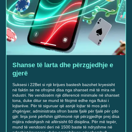
Shanse të larta dhe përzgjedhje e
gjerë
Suksesi i 22Bet si një krijues bastesh bazohet kryesisht
në faktin se ne ofrojmë disa nga shanset më të mira në
industri. Ne vendosëm një diferencë minimale në shanset
tona, duke ditur se mund të fitojmë edhe nga fluksi i
lojtarëve. Për të siguruar që asnjë lojtar të mos jetë i
zhgënjyer, administrata ofron baste fjalë për fjalë për çdo
gjë: linja jonë përfshin gjithmonë një përzgjedhje prej disa
mijëra ndeshjesh në afërsisht 60 disiplina. Për më tepër,
mund të vendosni deri në 1500 baste të ndryshme në