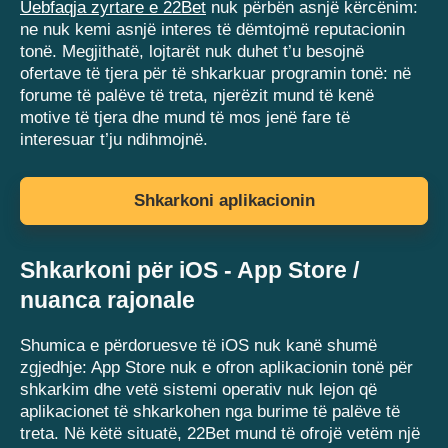
Uebfaqja zyrtare e 22Bet
nuk përbën asnjë kërcënim:
ne nuk kemi asnjë interes të dëmtojmë reputacionin
tonë. Megjithatë, lojtarët nuk duhet t’u besojnë
ofertave të tjera për të shkarkuar programin tonë: në
forume të palëve të treta, njerëzit mund të kenë
motive të tjera dhe mund të mos jenë fare të
interesuar t’ju ndihmojnë.
Shkarkoni aplikacionin
Shkarkoni për iOS - App Store /
nuanca rajonale
Shumica e përdoruesve të iOS nuk kanë shumë
zgjedhje: App Store nuk e ofron aplikacionin tonë për
shkarkim dhe vetë sistemi operativ nuk lejon që
aplikacionet të shkarkohen nga burime të palëve të
treta. Në këtë situatë, 22Bet mund të ofrojë vetëm një