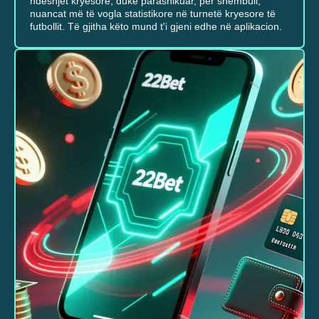
ndeshjet kryesore, duke parashikuar, për shembull,
nuancat më të vogla statistikore në turnetë kryesore të
futbollit. Të gjitha këto mund t'i gjeni edhe në aplikacion.