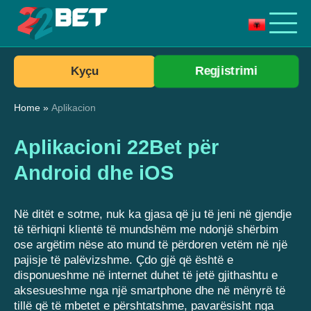
Regjistrimi
Kyçu
Home
»
Aplikacion
Aplikacioni 22Bet për
Android dhe iOS
Në ditët e sotme, nuk ka gjasa që ju të jeni në gjendje
të tërhiqni klientë të mundshëm me ndonjë shërbim
ose argëtim nëse ato mund të përdoren vetëm në një
pajisje të palëvizshme. Çdo gjë që është e
disponueshme në internet duhet të jetë gjithashtu e
aksesueshme nga një smartphone dhe në mënyrë të
tillë që të mbetet e përshtatshme, pavarësisht nga