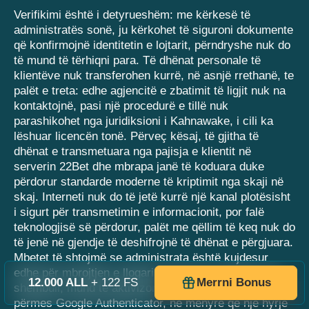
Verifikimi është i detyrueshëm: me kërkesë të
administratës sonë, ju kërkohet të siguroni dokumente
që konfirmojnë identitetin e lojtarit, përndryshe nuk do
të mund të tërhiqni para. Të dhënat personale të
klientëve nuk transferohen kurrë, në asnjë rrethanë, te
palët e treta: edhe agjencitë e zbatimit të ligjit nuk na
kontaktojnë, pasi një procedurë e tillë nuk
parashikohet nga juridiksioni i Kahnawake, i cili ka
lëshuar licencën tonë. Përveç kësaj, të gjitha të
dhënat e transmetuara nga pajisja e klientit në
serverin 22Bet dhe mbrapa janë të koduara duke
përdorur standarde moderne të kriptimit nga skaji në
skaj. Interneti nuk do të jetë kurrë një kanal plotësisht
i sigurt për transmetimin e informacionit, por falë
teknologjisë së përdorur, palët me qëllim të keq nuk do
të jenë në gjendje të deshifrojnë të dhënat e përgjuara.
Mbetet të shtojmë se administrata është kujdesur
edhe për mbrojtjen e llogarisë nga ana e klientit: për
12.000 ALL
+ 122 FS
Merrni Bonus
shembull, mund të aktivizoni vërtetimin me dy faktorë
përmes Google Authenticator, në mënyrë që një hyrje