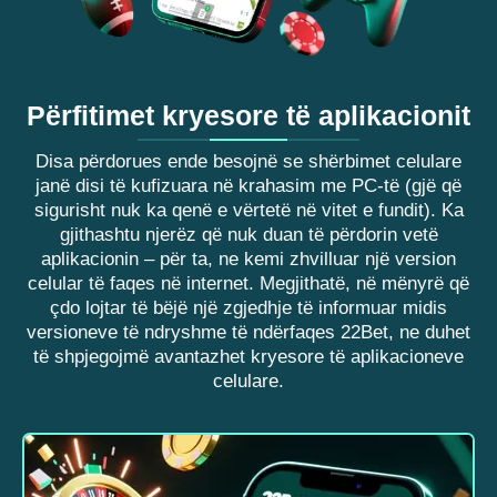
Përfitimet kryesore të aplikacionit
Disa përdorues ende besojnë se shërbimet celulare
janë disi të kufizuara në krahasim me PC-të (gjë që
sigurisht nuk ka qenë e vërtetë në vitet e fundit). Ka
gjithashtu njerëz që nuk duan të përdorin vetë
aplikacionin – për ta, ne kemi zhvilluar një version
celular të faqes në internet. Megjithatë, në mënyrë që
çdo lojtar të bëjë një zgjedhje të informuar midis
versioneve të ndryshme të ndërfaqes 22Bet, ne duhet
të shpjegojmë avantazhet kryesore të aplikacioneve
celulare.