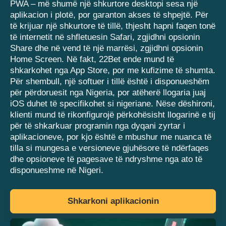
PWA – më shumë një shkurtore desktopi sesa një
aplikacion i plotë, por garanton akses të shpejtë. Për
të krijuar një shkurtore të tillë, thjesht hapni faqen tonë
të internetit në shfletuesin Safari, zgjidhni opsionin
Share dhe në vend të një marrësi, zgjidhni opsionin
Home Screen. Në fakt, 22Bet ende mund të
shkarkohet nga App Store, por me kufizime të shumta.
Për shembull, një softuer i tillë është i disponueshëm
për përdoruesit nga Nigeria, por atëherë llogaria juaj
iOS duhet të specifikohet si nigeriane. Nëse dëshironi,
klienti mund të rikonfigurojë përkohësisht llogarinë e tij
për të shkarkuar programin nga dyqani zyrtar i
aplikacioneve, por kjo është e mbushur me nuanca të
tilla si mungesa e versioneve gjuhësore të ndërfaqes
dhe opsioneve të pagesave të ndryshme nga ato të
disponueshme në Nigeri.
Shkarkoni aplikacionin