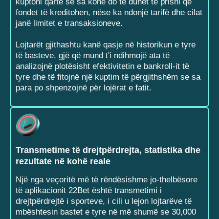
kuptoni qartë se sa kohë do të duhet të prisni që
fondet të kreditohen, nëse ka ndonjë tarifë dhe cilat
janë limitet e transaksioneve.
Lojtarët gjithashtu kanë qasje në historikun e tyre
të basteve, gjë që mund t'i ndihmojë ata të
analizojnë plotësisht efektivitetin e bankroll-it të
tyre dhe të fitojnë një kuptim të përgjithshëm se sa
para po shpenzojnë për lojërat e fatit.
Transmetime të drejtpërdrejta, statistika dhe
rezultate në kohë reale
Një nga veçoritë më të rëndësishme jo-thelbësore
të aplikacionit 22Bet është transmetimi i
drejtpërdrejtë i sporteve, i cili u lejon lojtarëve të
mbështesin bastet e tyre në më shumë se 30,000