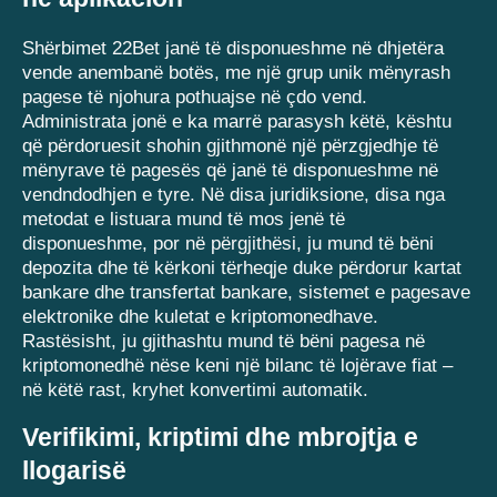
Shërbimet 22Bet janë të disponueshme në dhjetëra
vende anembanë botës, me një grup unik mënyrash
pagese të njohura pothuajse në çdo vend.
Administrata jonë e ka marrë parasysh këtë, kështu
që përdoruesit shohin gjithmonë një përzgjedhje të
mënyrave të pagesës që janë të disponueshme në
vendndodhjen e tyre. Në disa juridiksione, disa nga
metodat e listuara mund të mos jenë të
disponueshme, por në përgjithësi, ju mund të bëni
depozita dhe të kërkoni tërheqje duke përdorur kartat
bankare dhe transfertat bankare, sistemet e pagesave
elektronike dhe kuletat e kriptomonedhave.
Rastësisht, ju gjithashtu mund të bëni pagesa në
kriptomonedhë nëse keni një bilanc të lojërave fiat –
në këtë rast, kryhet konvertimi automatik.
Verifikimi, kriptimi dhe mbrojtja e
llogarisë