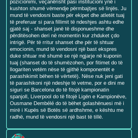
pozicionimi, veçanërisht pasi institucioni ynë i
kushton shumë vëmendje përmbajtjes së linjës. Ju
mund të vendosni baste për ekipet dhe atletët tuaj
të preferuar si para fillimit të ndeshjes ashtu edhe
gjatë saj - shanset janë të disponueshme dhe
përditësohen deri në momentin kur zhduket çdo
intrigë. Për të rritur shanset dhe për të shtuar
emocionin, mund të vendosni një bast ekspres
duke shtuar më shumë se një ngjarje në kuponin
tuaj (shanset do të shumëzohen, por fitimet do të
llogariten vetëm nëse të gjithë komponentët e
parashikimit bëhen të vërtetë). Nëse nuk jeni gati
të parashikoni një ndeshje të vetme, por e dini me
siguri se Barcelona do të fitojë kampionatin
spanjoll, Liverpool do të fitojë Ligën e Kampionëve,
Ousmane Dembélé do të bëhet golashënuesi më i
mirë i Kupës së Botës së ardhshme, e kështu me
radhë, mund të vendosni një bast të tillë.