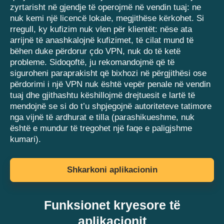
zyrtarisht në gjendje të operojmë në vendin tuaj: ne
nuk kemi një licencë lokale, megjithëse kërkohet. Si
rregull, ky kufizim nuk vlen për klientët: nëse ata
arrijnë të anashkalojnë kufizimet, të cilat mund të
bëhen duke përdorur çdo VPN, nuk do të ketë
probleme. Sidoqoftë, ju rekomandojmë që të
siguroheni paraprakisht që bixhozi në përgjithësi ose
përdorimi i një VPN nuk është vepër penale në vendin
tuaj dhe gjithashtu këshillojmë drejtuesit e lartë të
mendojnë se si do t’u shpjegojnë autoriteteve tatimore
nga vijnë të ardhurat e tilla (parashikueshme, nuk
është e mundur të tregohet një faqe e paligjshme
kumari).
Shkarkoni aplikacionin
Funksionet kryesore të
aplikacionit