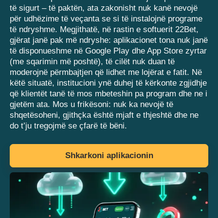
të sigurt – të paktën, ata zakonisht nuk kanë nevojë
për udhëzime të veçanta se si të instalojnë programe
të ndryshme. Megjithatë, në rastin e softuerit 22Bet,
gjërat janë pak më ndryshe: aplikacionet tona nuk janë
të disponueshme në Google Play dhe App Store zyrtar
(me sqarimin më poshtë), të cilët nuk duan të
moderojnë përmbajtjen që lidhet me lojërat e fatit. Në
këtë situatë, institucioni ynë duhej të kërkonte zgjidhje
që klientët tanë të mos mbeteshin pa program dhe ne i
gjetëm ata. Mos u frikësoni: nuk ka nevojë të
shqetësoheni, gjithçka është mjaft e thjeshtë dhe ne
do t’ju tregojmë se çfarë të bëni.
Shkarkoni aplikacionin