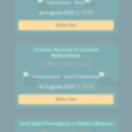
CSKA Moscow
vs
Rostov
📅 8 agosto 2026
⏰ 20:30
Make Bet
Dynamo Moscow vs Dynamo
Makhachkala
🏆 Russia. Premier League
Dynamo Moscow
vs
Dynamo Makhachkala
📅 9 agosto 2026
⏰ 14:30
Make Bet
Zenit Saint Petersburg vs Rodina Moscow
🏆 Russia. Premier League