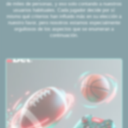
de miles de personas, y eso solo contando a nuestros
usuarios habituales. Cada jugador decide por sí
mismo qué criterios han influido más en su elección a
nuestro favor, pero nosotros estamos especialmente
orgullosos de los aspectos que se enumeran a
continuación.