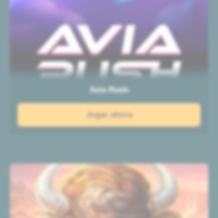
Avia Rush
Jugar ahora