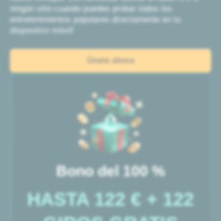
ningún sitio cuando puedes probar todos los
entretenimientos populares directamente en tu
dispositivo móvil!
Únete ahora
Bono del 100 %
HASTA 122 € + 122