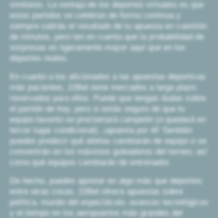
similares. La ventaja de los deportes virtuales es que
estos partidos se celebran de forma continua y
siempre sabrás el resultado de tu apuesta en cuestión
de minutos, pero ten en cuenta que la probabilidad de
sorpresas es ligeramente mayor aquí que en los
deportes reales.
En cuanto a los aficionados a las apuestas deportivas
más pacientes, 22Bet tiene mercados a largo plazo
reservados para ellos. Puede que tengas dudas sobre
el partido de hoy, pero si estás seguro de que tu
equipo favorito se proclamará campeón (o quedará en
tercer lugar condicional), ¡apuesta por él! También
puedes predecir qué atletas cambiarán de equipo o se
convertirán en los máximos goleadores del torneo, así
como qué equipos cambiarán de entrenador.
De hecho, puedes apostar en algo más que deportes:
entre otras cosas, 22Bet ofrece apuestas sobre
política, mundo del espectáculo, avances tecnológicos
y el tiempo en los aeropuertos más grandes del