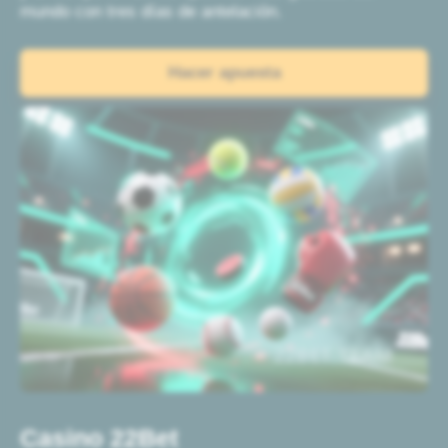
mundo con tres días de antelación.
Hacer apuesta
Casino 22Bet