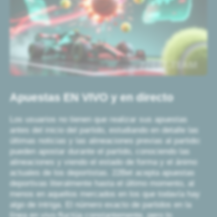
Apuestas EN VIVO y en directo
Los usuarios no tienen que realizar sus apuestas
antes del inicio del partido, estudiando en detalle las
últimas noticias y las alineaciones previas al partido:
pueden apostar durante el partido, conociendo las
alineaciones y viendo el estado de forma y el ánimo
actuales de los deportistas. 22Bet acepta apuestas
deportivas literalmente hasta el último momento, al
menos en aquellos mercados en los que todavía hay
algo de intriga. El número exacto de partidos en la
línea en vivo fluctúa constantemente, pero lo