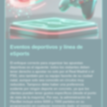
Eventos deportivos y línea de
eSports
El enfoque correcto para organizar las apuestas
deportivas es el siguiente: todos los visitantes deben
tener derecho a apostar no solo por el Real Madrid o el
PSG, sino también por su equipo favorito de su ciudad
natal, aunque solo sea conocido en círculos muy
reducidos. Tampoco debe haber una preferencia
evidente por ningún deporte en concreto, ya que los
clientes pueden tener gustos específicos (desde el punto
de vista de la mayoría). Por eso, la administración de
PlanBet incluye entre 6000 y 7000 partidos en su
programación en cualquier momento dado; el número