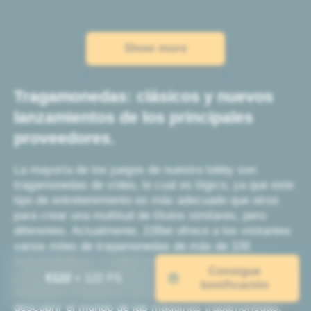
Show more
Tragamonedas: clásicos y nuevos
lanzamientos de los principales
proveedores.
La mayoría de los juegos de nuestro lobby son
tragamonedas de vídeo, lo cual es lógico, ya que este
tipo de entretenimiento es más adecuado que otros
para crear una multitud de títulos similares, pero
diferentes. Actualmente, 22Bet ofrece a los visitantes
varios miles de tragamonedas de más de 100
desarrolladores, y habrá más en el futuro. Los
Consigue
prácticos filtros te ayudan a navegar por la variedad
€122
+ 122 FS
bonificación
disponible: Populares, para aquellos que acaban de
descubrir el mundo de las máquinas tragamonedas;