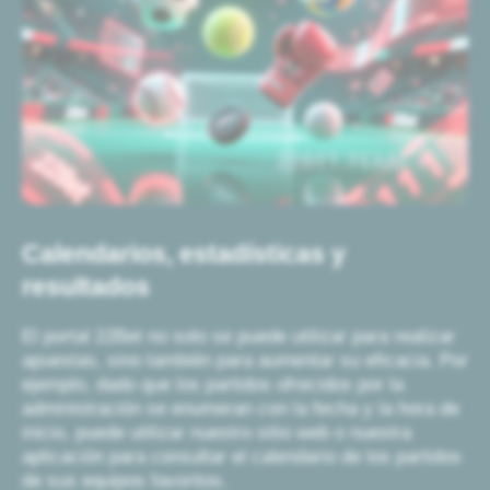
Calendarios, estadísticas y
resultados
El portal 22Bet no solo se puede utilizar para realizar
apuestas, sino también para aumentar su eficacia. Por
ejemplo, dado que los partidos ofrecidos por la
administración se enumeran con la fecha y la hora de
inicio, puede utilizar nuestro sitio web o nuestra
aplicación para consultar el calendario de los partidos
de sus equipos favoritos.