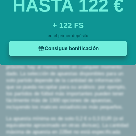
HASTA 122 €
UFC
+ 122 FS
Apuestas previas al partido: tipos,
en el primer depósito
límites, margen
Consigue bonificación
La mayor parte de la oferta deportiva de 22Bet
consiste en partidos programados para un futuro
próximo: hay al menos 6000 en cualquier momento
dado. La selección de apuestas disponibles para un
solo partido depende de la cantidad de información
que se pueda recopilar para su análisis: por ejemplo,
los partidos de fútbol más importantes pueden tener
fácilmente más de 1300 opciones de apuestas,
incluyendo los matices estadísticos más pequeños.
La apuesta mínima es de solo 0,2 € o 0,3 EUR (o el
equivalente aproximado en otras divisas). La cantidad
máxima de apuesta en 22Bet no está especificada