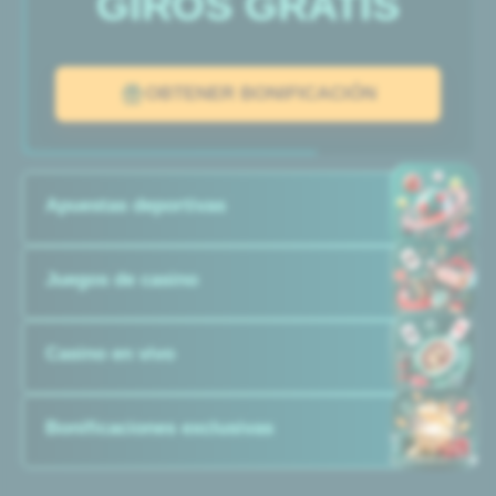
GIROS GRATIS
OBTENER BONIFICACIÓN
Apuestas deportivas
Juegos de casino
Casino en vivo
Bonificaciones exclusivas