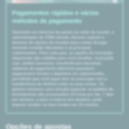
Pagamentos rápidos e vários
métodos de pagamento
Operando em dezenas de países ao redor do mundo, a
administração da 22Bet decidiu oferecer suporte a
dezenas de opções de moedas para contas de jogo,
incluindo moedas fiduciárias e as principais
criptomoedas. Para cada país, as opções de transação
disponíveis são exibidas para você escolher: você pode
usar cartões bancários, transferências bancárias,
sistemas de pagamento eletrónico populares,
pagamentos móveis e depósitos em criptomoedas,
permitindo que você jogue sem se preocupar com a
transferência de dinheiro entre as suas contas. Os
ganhos merecem uma menção especial: os pedidos de
levantamento são processados 24 horas por dia, 7 dias
por semana, e para a maioria dos destinos, pode
esperar receber os seus fundos em 15 minutos.
Opções de apostas