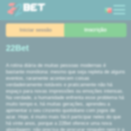
Inscrição
Iniciar sessão
22Bet
A rotina diária de muitas pessoas modernas é
bastante monótona: mesmo que seja repleta de alguns
eventos, raramente acontecem coisas
verdadeiramente notáveis e praticamente não há
espaço para novas impressões ou emoções intensas.
Na verdade, a humanidade enfrenta esse problema há
muito tempo e, há muitas gerações, aprendeu a
apimentar o seu cinzento quotidiano com jogos de
azar. Hoje, é muito mais fácil participar neles do que
há vinte anos, porque a 22Bet oferece uma nova
abordagem: não precisa de procurar ninguém nem ir a