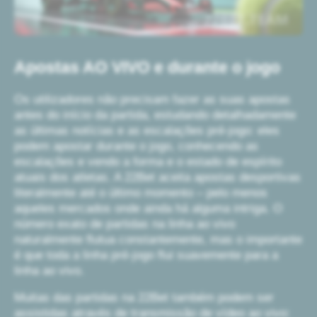
Apostas AO VIVO e durante o jogo
Os utilizadores não precisam fazer as suas apostas
antes do início da partida, estudando detalhadamente
as últimas notícias e as escalações pré-jogo: eles
podem apostar durante o jogo, conhecendo as
escalações e vendo a forma e o estado de espírito
atuais dos atletas. A 22Bet aceita apostas desportivas
literalmente até o último momento – pelo menos
aqueles mercados onde ainda há alguma intriga. O
número exato de partidas na linha ao vivo
naturalmente flutua constantemente, mas o importante
é que toda a linha pré-jogo flui suavemente para a
linha ao vivo.
Muitas das partidas na 22Bet também podem ser
assistidas através de transmissão de vídeo ao vivo: