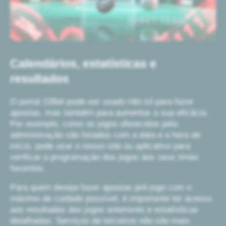
Calendários, estatísticas e
resultados
O portal 22Bet pode ser usado não só para fazer
apostas, mas também para aumentar a sua eficácia.
Por exemplo, como os jogos oferecidos pela
administração são listados com a data e a hora de
início, pode usar o nosso site ou aplicativo para
verificar a programação dos jogos dos seus times
favoritos.
Para quem deseja fazer apostas pré-jogo com o
máximo de cuidado possível, é importante ter acesso
aos resultados dos jogos anteriores e estatísticas
detalhadas. Serviços de terceiros não são mais