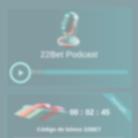
22Bet Podcast
00:00
Promoção
00
:
02
:
42
Código de bónus 22BET