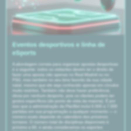
Eventos desportivos e linha de
eSports
A abordagem correta para organizar apostas desportivas
é a seguinte: todos os visitantes devem ter o direito de
fazer uma aposta não apenas no Real Madrid ou no
PSG, mas também no seu time favorito da sua cidade
natal, mesmo que ele seja conhecido apenas em círculos
muito restritos. Também não deve haver preferência
óbvia por nenhum desporto, pois os clientes podem ter
gostos específicos (do ponto de vista da maioria). É por
isso que a administração da PlanBet inclui 6.000 a 7.000
partidas em sua programação a qualquer momento — o
número exato depende do calendário dos próximos
torneios. O número total de disciplinas disponíveis é
próximo a 60, e ainda consideramos os esportes