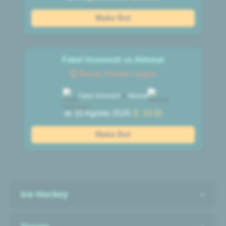
Make Bet
Fakel Voronezh vs Akhmat
🏆 Russia. Premier League
Fakel Voronezh
vs
Akhmat
📅 10 Agosto 2026
⏰ 19:30
Make Bet
Ice Hockey