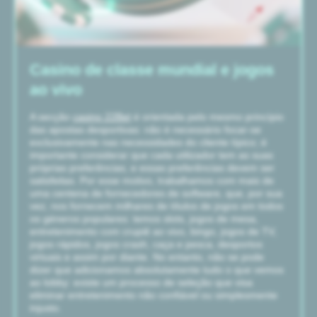
Casino de classe mundial e jogos
ao vivo
A secção
casino 22Bet
é orientada pelo mesmo princípio
das apostas desportivas: não é necessário focar-se
exclusivamente nas necessidades do cliente típico; é
importante considerar que cada utilizador tem as suas
próprias preferências, e essas preferências devem ser
satisfeitas. Por esse motivo, trabalhamos com mais de
uma centena de fornecedores de software, que, por sua
vez, nos fornecem milhares de títulos de jogos em todos
os géneros populares: temos slots, jogos de mesa,
entretenimento com crupiê ao vivo, bingo, jogos de TV,
jogos rápidos, jogos crash, caça e pesca, desportos
virtuais e assim por diante. No entanto, não se pode
dizer que adicionamos absolutamente tudo o que vemos
ao lobby: existe um processo de seleção que visa
eliminar entretenimento não confiável ou simplesmente
injusto.