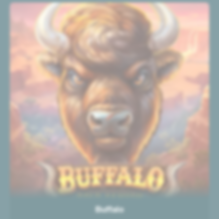
Buffalo