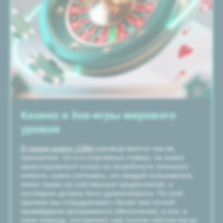
Казино и live-игры мирового
уровня
В секции казино 22Bet
руководствуется тем же
принципом, что и в спортивных ставках: не нужно
ориентироваться только на потребности типичного
клиента, нужно учитывать, что каждый пользователь
имеет право на собственные предпочтения, а
последние должны быть удовлетворены. По этой
причине мы сотрудничаем с более чем сотней
провайдеров программного обеспечения, а они, в
свою очередь, поставляют нам тысячи тайтлов игр во