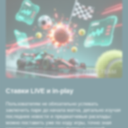
Ставки LIVE и in-play
Пользователям не обязательно успевать
заключить пари до начала матча, детально изучая
последние новости и предматчевые расклады:
можно поставить уже по ходу игры, точно зная