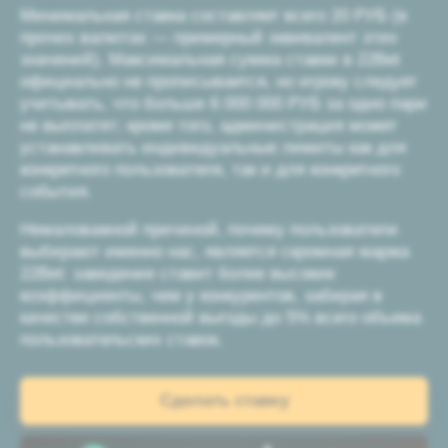
Минимальная ставка составляет всего 20 РУБ (в
прочих валютах — примерный эквивалент этих
значений). Максимальная сумма ставки в 22Bet
официально не прописывается, но игроку следует
учитывать, что больше 6 000 000 РУБ за одно пари
не выплатят; кроме того, администрация может
устанавливать индивидуальные лимиты как для
конкретного пользователя, так и для конкретного
события.
Немаловажной причиной, почему пользователи
выбирают именно нас, является скромная маржа
22Bet: заведение ставит более высокие
коэффициенты, чем у конкурентов, забирая в
качестве собственной выгоды до 5% всего объема
пользовательских ставок.
Сделать ставку