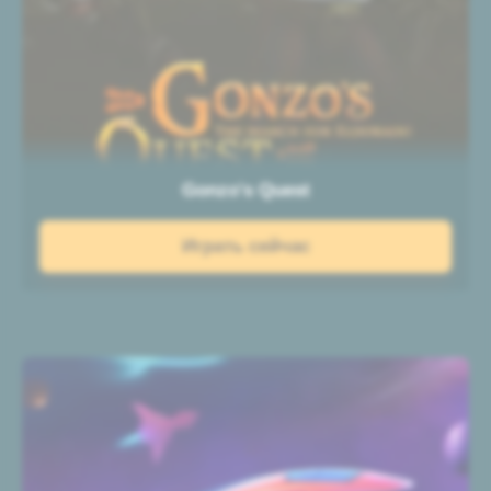
Gonzo's Quest
Играть сейчас