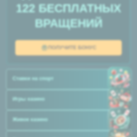
122 БЕСПЛАТНЫХ
ВРАЩЕНИЙ
ПОЛУЧИТЕ БОНУС
Ставки на спорт
Игры казино
Живое казино