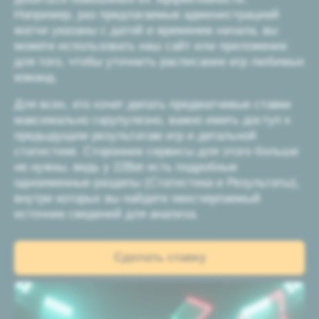
Например, раз предлагаемые администрацией
матчи указаны с датой и временем начала, вы
можете использовать наш сайт или приложение
для того, чтобы уточнить расписание игр любимых
команд.
Для всех, кто хочет делать предматчевые ставки
максимально скрупулезно, важно иметь доступ к
предыдущим результатам игр и детальной
статистике. Сторонние сервисы для этого больше
не нужны, ведь у 22Bet есть подробные
одноименные разделы (Статистика и Результаты),
внутри которых вы найдете неисчерпаемый
источник сведений для анализа.
Сделать ставку