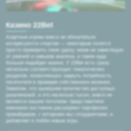
Казино 22Bet
Азартные игроки вовсе не обязательно
интересуются спортом — некоторым хочется
просто проверить свою удачу, никак не зависящую
от умений и навыков анализа, а таким куда
больше подойдет казино. У 22Bet есть сразу
несколько соответствующих тематических
разделов, позволяющих закрыть потребность
посетителя в проверке собственного везения.
Заметим, что нынешнее количество доступных
развлечений, а это несколько тысяч, вовсе не
является нашим потолком: представители
компании постоянно расширяют портфолио
провайдеров, с которыми мы сотрудничаем, и
добавляет в лобби новые игры.