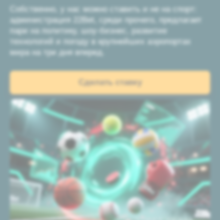
Собственно, у нас можно ставить и не на спорт:
администрация 22Bet, среди прочего, предлагает
пари на политику, шоу-бизнес, развитие
технологий и погоду в крупнейших аэропортах
мира на три дня вперед.
Сделать ставку