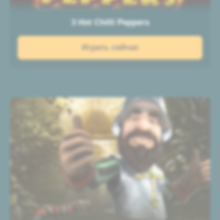
3 Hot Chilli Peppers
Играть сейчас