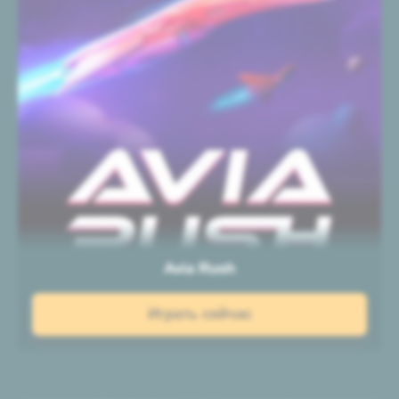
Avia Rush
Играть сейчас