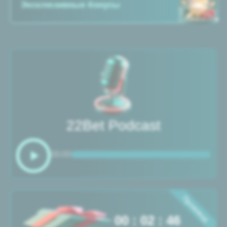
Эксклюзивные бонусы
22Bet Podcast
00:00
Промокод
00
:
02
:
43